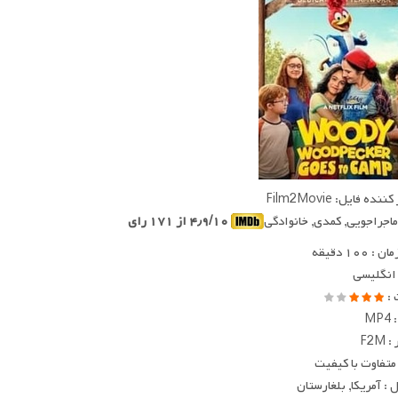
ده فایل: Film2Movie
 ماجراجویی, کمدی, خانوادگی
۴٫۹/۱۰ از ۱۷۱ رای
 ۱۰۰ دقیقه
 انگلیسی
 :
MP
F2M
متفاوت با کیفیت
: آمریکا, بلغارستان