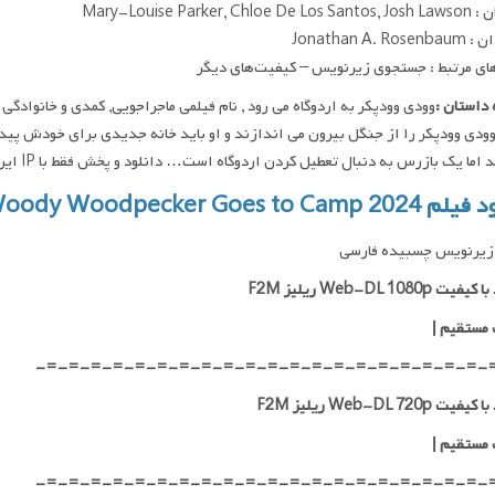
Mary-Louise Parker, Chlo
Jonathan A. Ro
ای مرتبط : جستجوی زیرنویس – کیفیت‌های دیگر
داستان :
ودی وودپکر را از جنگل بیرون می اندازند و او باید خانه جدیدی برای خودش پیدا ک
اما یک بازرس به دنبال تعطیل کردن اردوگاه است… دانلود و پخش فقط با IP ایران امکان پذیر هست
Woody Woodpecker Goes to Camp 2
زیرنویس چسبیده فارسی
ت Web-DL 1080p ریلیز F2M
 مستقیم
|
-=-=-=-=-=-=-=-=-=-=-=-=-=-=-=-=-=-=-=-=-
ت Web-DL 720p ریلیز F2M
 مستقیم
|
-=-=-=-=-=-=-=-=-=-=-=-=-=-=-=-=-=-=-=-=-