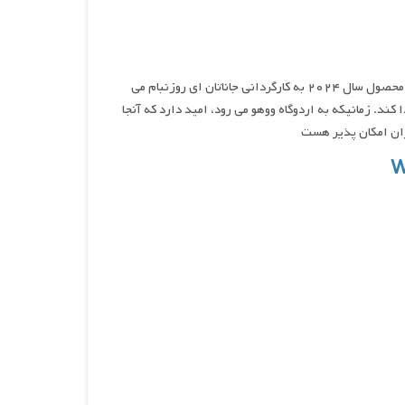
وودی وودپکر به اردوگاه می رود , نام فیلمی ماجراجویی, کمدی و خانوادگی محصول سال ۲۰۲۴ به کارگردانی جاناتان ای روزنبام می
ند. زمانیکه به اردوگاه ووهو می رود، امید دارد که آنجا