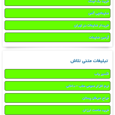
خرید بک لینک
ضایعاتچی آهن
خریدار ضایعات در تهران
آرمین ضایعات
تبلیغات متنی تلاش
اکسیر یاب
نرم افزار عمومی مطب – داخلی
جراح سرطان پستان
خرید هاست ارزان