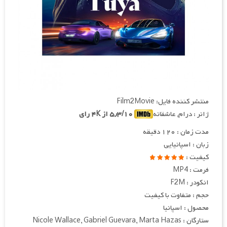
منتشر کننده فایل: Film2Movie
ژانر : درام, عاشقانه
۵٫۳/۱۰ از ۴K رای
مدت زمان : ۱۲۰ دقیقه
زبان : اسپانیایی
کیفیت :
فرمت : MP4
انکودر : F2M
حجم : متفاوت با کیفیت
محصول : اسپانیا
ستارگان : Nicole Wallace, Gabriel Guevara, Marta Hazas