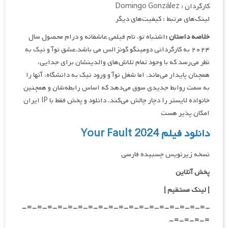
کارگردان : Domingo González
لینک‌های مرتبط : کیفیت‌های دیگر
خلاصه داستان :
اشتباه تو، نام فیلمی عاشقانه و درام محصول سال
۲۰۲۴ به کارگردانی دومینگو گونزالس می باشد.عشق نوآ و نیک به
نظر می‌رسد که با وجود تمام تلاش‌های والدینشان برای جدایی،
همچنان پایدار می‌ماند. اما شغل نوآ و ورود نیک به دانشگاه، آنها را
به سمت روابط جدیدی سوق می‌دهد که اساس رابطه‌شان و همچنین
خانواده لایستر را دچار چالش می‌کند. دانلود و پخش فقط با IP ایران
امکان پذیر هست
دانلود فیلم Your Fault 2024
نسخه زیرنویس چسبیده فارسی
پخش آنلاین
| لینک مستقیم
|
-=-=-=-=-=-=-=-=-=-=-=-=-=-=-=-=-=-=-
=-=-=-=-