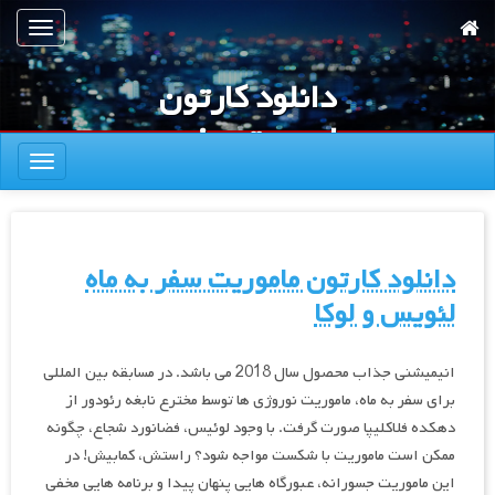
رش
تعویض
ه
ناوبری
حتوای
دانلود کارتون
صلی
ماموریت سفر به
تعویض
ماه لئویس و لوکا
ناوبری
دانلود کارتون ماموریت سفر به ماه
لئویس و لوکا
انیمیشنی جذاب محصول سال 2018 می باشد. در مسابقه بین المللی
برای سفر به ماه، ماموریت نوروژی ها توسط مخترع نابغه رئودور از
دهکده فلاکلیپا صورت گرفت. با وجود لوئیس، فضانورد شجاع، چگونه
ممکن است ماموریت با شکست مواجه شود؟ راستش، کمابیش! در
این ماموریت جسورانه، عبورگاه هایی پنهان پیدا و برنامه هایی مخفی