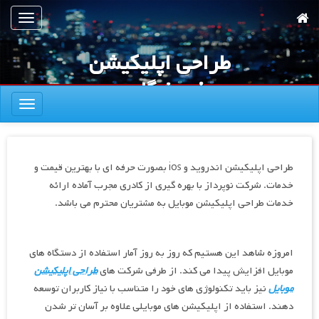
رش
تعویض
ه
ناوبری
حتوای
طراحی اپلیکیشن
صلی
فروشگاهی
تعویض
اندروید و ios
ناوبری
طراحی اپلیکیشن اندروید و ios بصورت حرفه ای با بهترین قیمت و
خدمات. شرکت نوپرداز با بهره گیری از کادری مجرب آماده ارائه
خدمات طراحی اپلیکیشن موبایل به مشتریان محترم می باشد.
امروزه شاهد این هستیم که روز به روز آمار استفاده از دستگاه های
موبایل افزایش پیدا می کند. از طرفی شرکت های
طراحی اپلیکیشن
موبایل
نیز باید تکنولوژی های خود را متناسب با نیاز کاربران توسعه
دهند. استفاده از اپلیکیشن های موبایلی علاوه بر آسان تر شدن