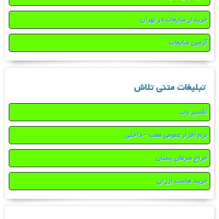
خریدار ضایعات در تهران
آرمین ضایعات
تبلیغات متنی تلاش
اکسیر یاب
نرم افزار عمومی مطب – داخلی
جراح سرطان پستان
خرید هاست ارزان