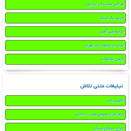
طراحی سایت در اردبیل
خرید بک لینک
ضایعاتچی آهن
خریدار ضایعات در تهران
آرمین ضایعات
تبلیغات متنی تلاش
اکسیر یاب
نرم افزار عمومی مطب – داخلی
جراح سرطان پستان