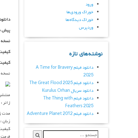
ورود
خوراک ورودی‌ها
دانلود
خوراک دیدگاه‌ها
وردپرس
پیش ن
نسخه کم ح
کیفیت ۴۸۰p اضافه
نوشته‌های تازه
کیفیت ۱۰۸۰p اضاف
دانلود فیلم A Time for Bravery
نسخه 
2025
دانلود فیلم The Great Flood 2025
دانلود سریال Kurulus Orhan
منتشر کنن
دانلود فیلم The Thing with
ژانر : 
Feathers 2025
مدت زمان :
دانلود فیلم Adventure Planet 2012
زبان :
کیفیت :  720p
فرمت : V