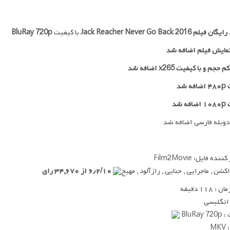
 رایگان فیلم
Jack Reacher Never Go Back 2016
با کیفیت
BluRay 720p
مایش فیلم اضافه شد
جم و با کیفیت x265 اضافه شد
 شد
ه شد
دوبله فارسی اضافه شد
ده فایل: Film2Movie
اکشن , ماجرایی , جنایی , رازآلود , مهیج
۶٫۲/۱۰ از ۳۴,۶۷۰ رای
 ۱۱۸ دقیقه
 انگلیسی
BluRay
MK