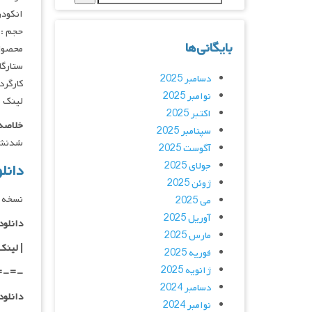
انکودر : hAaNiG / MkvCage
حجم : ۹۵۰ مگابای
بایگانی‌ها
محصول 
ستارگان : s, Robert Knepper, Aldis Hodge
دسامبر 2025
کارگردان : ck
نوامبر 2025
لینک ه
اکتبر 2025
خلاصه 
سپتامبر 2025
شدنش ک
آگوست 2025
جولای 2025
دانلود فیلم 16
ژوئن 2025
نسخه د
می 2025
آوریل 2025
دانلود با ک
مارس 2025
|
لینک
فوریه 2025
ژانویه 2025
=-=-
دسامبر 2024
دانلود با 
نوامبر 2024