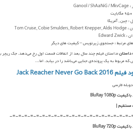
Ganool / S
ت
: چین , آمریکا
Tom Cruise, Cobie Smulder
Edward Zwi
ای مرتبط : جستجوی زیرنویس – کیفیت های دیگر
داستان :
داستان فیلم چند سال بعد از اتفاقات قسمت اول رخ می‌دهد. جک ریچر بار
ه مربوط به یک پرونده‌ی جنایی می‌باشد را در بیابد. اما…
Jack Reacher Never Go Back 20
وبله فارسی
یفیت BluRay 1080p
 مستقیم |
-=-=-=-=-=-=-=-=-=-=-=-=-=-=-=-=-=-=-=-=-
کیفیت BluRay 720p