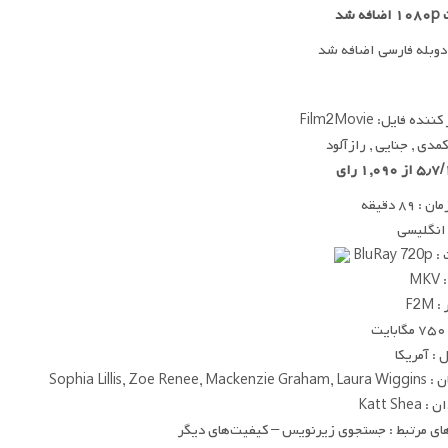
ه شد
دوبله فارسی اضافه شد
ده فایل: Film2Movie
کمدی , جنایی , رازآلود
 ۸۹ دقیقه
 انگلیسی
BluRay
MK
F2M
ت
: آمریکا
Sophia Lillis, Zoe Renee, 
Katt She
ای مرتبط : جستجوی زیرنویس – کیفیت‌های دیگر