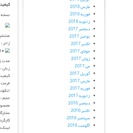
کیفیت ۱۰۸۰p اضاف
مارس 2018
فوریه 2018
نسخه 
ژانویه 2018
دسامبر 2017
منتشر کنن
نوامبر 2017
ژانر : 
اکتبر 2017
۵٫۷/۱۰ از ۱,۰۹۰ رای
جولای 2017
ژوئن 2017
مدت زمان :
می 2017
زبان :
آوریل 2017
کیفیت :  720p
مارس 2017
فرمت : V
فوریه 2017
انکودر : 
ژانویه 2017
حجم : ۷۵۰ مگابای
دسامبر 2016
محصول 
اکتبر 2016
ستارگان : Mackenzie Graham, Laura Wiggins
سپتامبر 2016
کارگردان : a
آگوست 2016
لینک‌ه