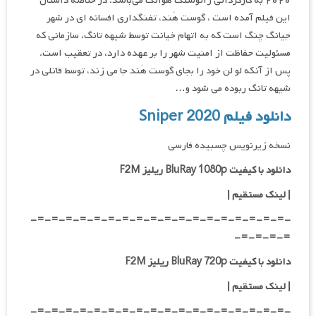
۲۰۲۰ به کارگردانی ژائوشنگ هوانگ می‌باشد. در خلاصه داستان
این فیلم آمده است ، گوست هَند، تفنگداری افسانه ای در شهر
جیانگ چنگ است که به اتهام خیانت توسط شیهه تانگ، سازمانی که
مسئولیت حفاظت از امنیت شهر را بر عهده دارد، در تعقیب است.
پس از آنکه لو لن خود را بجای گوست هَند جا می زند، توسط قاتلی در
شیهه تانگ ربوده می شود و…
دانلود فیلم Sniper 2020
نسخه زیرنویس چسبیده فارسی
دانلود با کیفیت BluRay 1080p ریلیز F2M
|
لینک مستقیم
|
-=-=-=-=-=-=-=-=-=-=-=-=-=-=-=-=-=-=-
=-=-=-=-
دانلود با کیفیت BluRay 720p ریلیز F2M
| لینک مستقیم
|
-=-=-=-=-=-=-=-=-=-=-=-=-=-=-=-=-=-=-