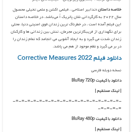
خلاصه داستان :
تدابیر اصلاحی ، فیلمی اکشن و علمی تخیلی محصول
سال ۲۰۲۲ به کارگردانی شان پاتریک اُ می‌باشد. در خلاصه داستان
این فیلم آمده است ، در خطرناک ترین زندان فوق امنیتی دنیا، محلی
برای نگهداری از فریبکارترین مجرمان، تنش بین زندانی ها و کارکنان
زندان شدت می گیرد و به ایجاد آشوبی می انجامد که تمام زندان را
در بر می گیرد و نظم موجود از هم می پاشد.
دانلود فیلم Corrective Measures 2022
نسخه دوبله فارسی
دانلود با کیفیت BluRay 720p
| لینک مستقیم |
-=-=-=-=-=-=-=-=-=-=-=-=-=-=-=-=-=-=-
=-=-=-=-
دانلود با کیفیت BluRay 480p
| لینک مستقیم |