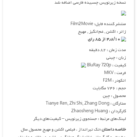
نسخه زیرنویس چسبیده فارسی اضافه شد
منتشر کننده فایل: Film2Movie
ژانر : اکشن , غم‌انگیز , مهیج
۴٫۸/۱۰ از ۸۵ رای
مدت زمان : ۸۲ دقیقه
زبان : چینی
کیفیت : BluRay 720p
فرمت : MKV
انکودر : F2M
حجم : ۷۴۶ مگابایت
محصول : چین
ستارگان : Tianye Ren, Zhi Shi, Zhang Dong
کارگردان : Zhaosheng Huang
لینک‌های مرتبط : جستجوی زیرنویس – کیفیت‌های دیگر
خلاصه داستان :
تک تیرانداز ، فیلمی اکشن و مهیج محصول سال