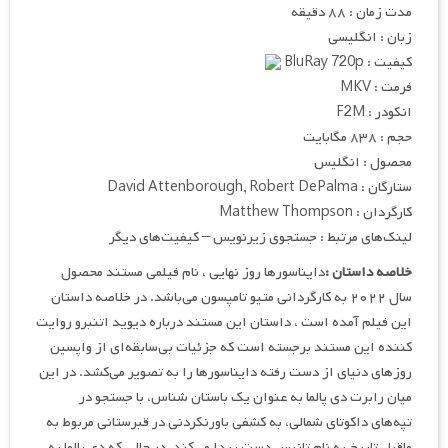
مدت زمان : ۸۸ دقیقه
زبان : انگلیسی
کیفیت : BluRay 720p
فرمت : MKV
انکودر : F2M
حجم : ۸۳۸ مگابایت
محصول : انگلیس
ستارگان : David Attenborough, Robert DePalma
کارگردان : Matthew Thompson
لینک‌های مرتبط : جستجوی زیرنویس – کیفیت‌های دیگر
خلاصه داستان :
دایناسورها روز نهایی ، نام فیلمی مستند محصول
سال ۲۰۲۲ به کارگردانی متیو تامپسون می‌باشد. در خلاصه داستان
این فیلم آمده است ، داستان این مستند درباره دیوید اتنبرو روایت
کننده این مستند برجسته است که جزئیات بی‌سابقه‌ای از واپسین
روزهای دنیای از دست رفته دایناسورها را به تصویر می‌کشد. در این
میان رابرت دی پالما به عنوان یک باستان شناس، با جستجو در
تپه‌های داکوتای شمالی، به کشفی باورنکردنی در قبرستانی مربوط به
ماقبل تاریخ به نام تانیس دست پیدا می‌کند. در حالی که دی پالما به