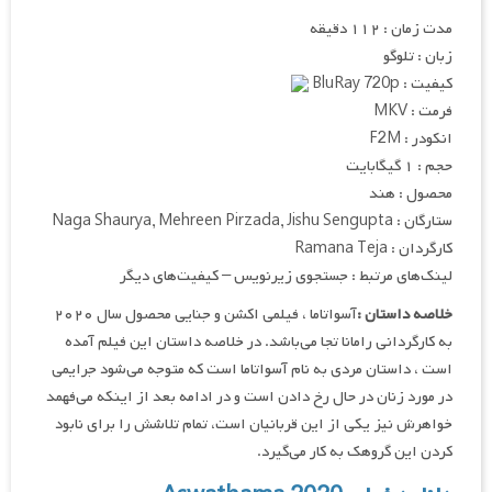
مدت زمان : ۱۱۲ دقیقه
زبان : تلوگو
کیفیت : BluRay 720p
فرمت : MKV
انکودر : F2M
حجم : ۱ گیگابایت
محصول : هند
ستارگان : Naga Shaurya, Mehreen Pirzada, Jishu Sengupta
کارگردان : Ramana Teja
لینک‌های مرتبط : جستجوی زیرنویس – کیفیت‌های دیگر
خلاصه داستان :
آسواتاما ، فیلمی اکشن و جنایی محصول سال ۲۰۲۰
به کارگردانی رامانا تجا می‌باشد. در خلاصه داستان این فیلم آمده
است ، داستان مردی به نام آسواتاما است که متوجه می‌شود جرایمی
در مورد زنان در حال رخ دادن است و در ادامه بعد از اینکه می‌فهمد
خواهرش نیز یکی از این قربانیان است، تمام تلاشش را برای نابود
کردن این گروهک به کار می‌گیرد.