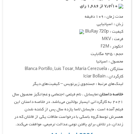
۷٫۲/۱۰ از ۱,۶۸۶ رای
مدت زمان : ۱۰۹ دقیقه
زبان : اسپانیایی
کیفیت : BluRay 720p
فرمت : MKV
انکودر : F2M
حجم : ۹۳۵ مگابایت
محصول : اسپانیا
ستارگان : Blanca Portillo, Luis Tosar, María Cerezuela
کارگردان : Icíar Bollaín
لینک‌های مرتبط : جستجوی زیرنویس – کیفیت‌های دیگر
خلاصه داستان :
مایسابل ، نام فیلمی اجتماعی و غم‌انگیز محصول سال
۲۰۲۱ به کارگردانی ایسیار بولائین می‌باشد. در خلاصه داستان این
فیلم آمده است ، مایسابل لاسا یازده سال پس از کشته شدن
همسرش توسط گروه باسکی با درخواست ملاقات یکی از قاتلان که در
زندان، در تلاش برای یافتن نوعی عدالت ترمیمی، موافقت می‌کند.