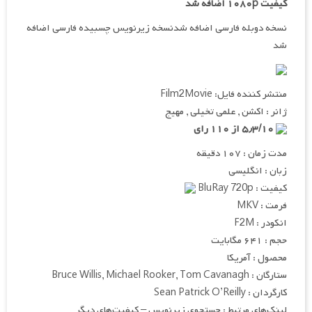
کیفیت ۱۰۸۰p اضافه شد
نسخه دوبله فارسی اضافه شدنسخه زیرنویس چسبیده فارسی اضافه
شد
منتشر کننده فایل: Film2Movie
ژانر : اکشن , علمی تخیلی , مهیج
۵٫۳/۱۰ از ۱۱۰ رای
مدت زمان : ۱۰۷ دقیقه
زبان : انگلیسی
کیفیت : BluRay 720p
فرمت : MKV
انکودر : F2M
حجم : ۶۴۱ مگابایت
محصول : آمریکا
ستارگان : Bruce Willis, Michael Rooker, Tom Cavanagh
کارگردان : Sean Patrick O’Reilly
لینک‌های مرتبط : جستجوی زیرنویس – کیفیت‌های دیگر