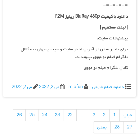
=-=-=-=-
دانلود با کیفیت BluRay 480p ریلیز F2M
| لینک مستقیم
|
پیشنهادات سایت:
برای باخبر شدن از آخرین اخبار سایت و سینمای جهان ، به کانال
تلگرام فیلم تو مووی بپیوندید.
کانال تلگرام فیلم تو مووی
دانلود فیلم خارجی
miofun
می 2, 2022
می 2, 2022
راهبری
نوشته‌ها
قبلی
1
2
3
…
22
23
24
25
26
27
28
بعدی