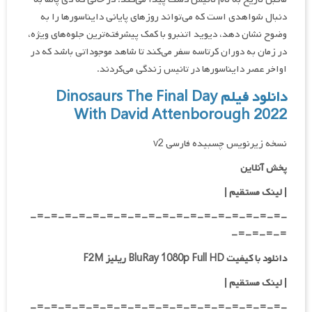
دنبال شواهدی است که می‌تواند روزهای پایانی دایناسورها را به
وضوح نشان دهد، دیوید اتنبرو با کمک پیشرفته‌ترین جلوه‌های ویژه،
در زمان به دوران کرتاسه سفر می‌کند تا شاهد موجوداتی باشد که در
اواخر عصر دایناسورها در تانیس زندگی می‌کردند.
دانلود فیلم Dinosaurs The Final Day
With David Attenborough 2022
نسخه زیرنویس چسبیده فارسی v2
پخش آنلاین
| لینک مستقیم
|
-=-=-=-=-=-=-=-=-=-=-=-=-=-=-=-=-=-=-
=-=-=-=-
دانلود با کیفیت BluRay 1080p Full HD ریلیز F2M
|
لینک مستقیم
|
-=-=-=-=-=-=-=-=-=-=-=-=-=-=-=-=-=-=-