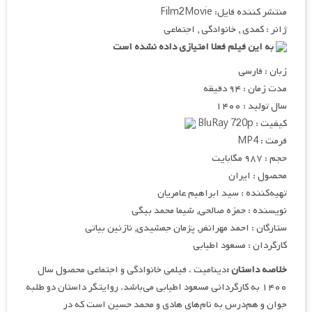
منتشر کننده فایل: Film2Movie
ژانر : کمدی , خانوادگی , اجتماعی
به این فیلم فعلا امتیازی داده نشده است
زبان : فارسی
مدت زمان : ۹۴ دقیقه
سال تولید : ۱۴۰۰
کیفیت : BluRay 720p
فرمت : MP4
حجم : ۹۸۷ مگابایت
محصول : ایران
تهیه
کننده : سید ابراهیم عامریان
نویسنده : حمزه صالحی, شیما محمد بیگی
ستارگان : احمد مهرانفر, پژمان جمشیدی, نازنین بیاتی
کارگردان : مسعود اطیابی
خلاصه داستان :
دینامیت ، فیلمی خانوادگی و اجتماعی محصول سال
۱۴۰۰ به کارگردانی مسعود اطیابی می‌باشد. روایتگر داستان دو طلبه
جوان و هم‌درس به نام‌های هادی و محمد حسین است که در