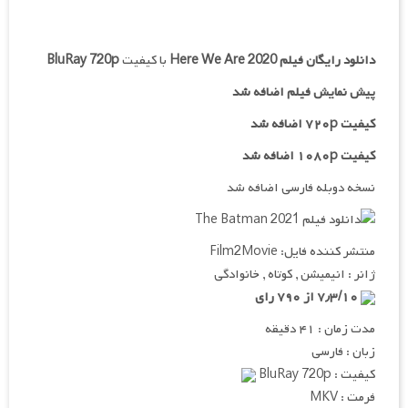
دانلود رایگان فیلم
Here We Are 2020
با کیفیت
BluRay 720p
پیش نمایش فیلم اضافه شد
کیفیت ۷۲۰p اضافه شد
کیفیت ۱۰۸۰p اضافه شد
نسخه دوبله فارسی اضافه شد
منتشر کننده فایل: Film2Movie
ژانر : انیمیشن , کوتاه , خانوادگی
۷٫۳/۱۰ از ۷۹۰ رای
مدت زمان : ۴۱ دقیقه
زبان : فارسی
کیفیت : BluRay 720p
فرمت : MKV