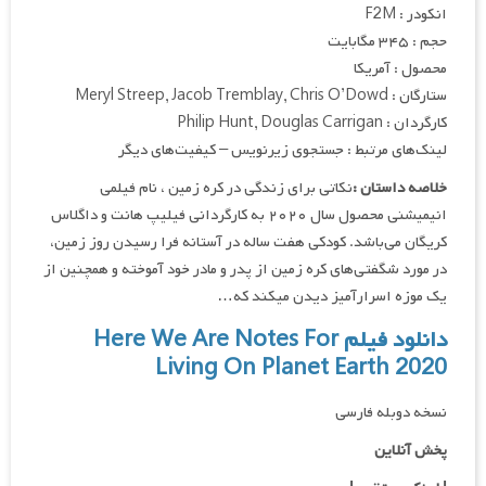
انکودر : F2M
حجم : ۳۴۵ مگابایت
محصول : آمریکا
ستارگان : Meryl Streep, Jacob Tremblay, Chris O’Dowd
کارگردان : Philip Hunt, Douglas Carrigan
لینک‌های مرتبط : جستجوی زیرنویس – کیفیت‌های دیگر
خلاصه داستان :
نکاتی برای زندگی در کره زمین ، نام فیلمی
انیمیشنی محصول سال ۲۰۲۰ به کارگردانی فیلیپ هانت و داگلاس
کریگان می‌باشد. کودکی هفت ساله در آستانه فرا رسیدن روز زمین،
در مورد شگفتی‌های کره زمین از پدر و مادر خود آموخته و همچنین از
یک موزه اسرارآمیز دیدن میکند که…
دانلود فیلم Here We Are Notes For
Living On Planet Earth 2020
نسخه دوبله فارسی
پخش آنلاین