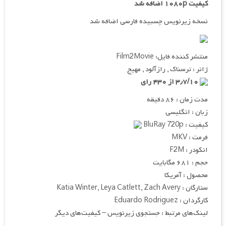
کیفیت ۱۰۸۰p اضافه شد
نسخه زیرنویس چسبیده فارسی اضافه شد
منتشر کننده فایل: Film2Movie
ژانر : ترسناک , رازآلود , مهیج
۳٫۷/۱۰ از ۴۳۰ رای
مدت زمان : ۸۶ دقیقه
زبان : انگلیسی
کیفیت : BluRay 720p
فرمت : MKV
انکودر : F2M
حجم : ۶۸۱ مگابایت
محصول : آمریکا
ستارگان : Katia Winter, Leya Catlett, Zach Avery
کارگردان : Eduardo Rodriguez
لینک‌های مرتبط : جستجوی زیرنویس – کیفیت‌های دیگر