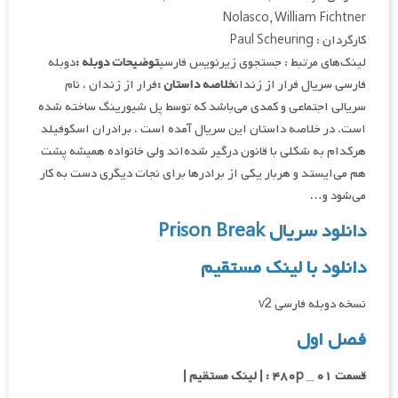
Nolasco, William Fichtner
کارگردان : Paul Scheuring
لینک‌های مرتبط : جستجوی زیرنویس فارسی
توضیحات دوبله :
دوبله
فارسی سریال فرار از زندان
خلاصه داستان :
فرار از زندان ، نام
سریالی اجتماعی و کمدی می‌باشد که توسط پل شیورینگ ساخته شده
است. در خلاصه داستان این سریال آمده است ، برادران اسکوفیلد
هرکدام به شکلی با قانون درگیر شده‌اند ولی خانواده همیشه پشت
هم می‌ایستد و هربار یکی از برادرها برای نجات دیگری دست به کار
می‌شود و…
دانلود سریال Prison Break
دانلود با لینک مستقیم
نسخه دوبله فارسی v2
فصل اول
قسمت ۰۱ _ ۴۸۰p : | لینک مستقیم |