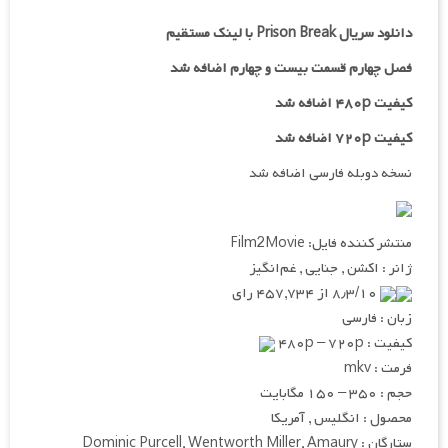
دانلود سریال Prison Break با لینک مستقیم
فصل چهارم قسمت بیست و چهارم اضافه شد
کیفیت ۴۸۰p اضافه شد
کیفیت ۷۲۰p اضافه شد
نسخه دوبله فارسی اضافه شد
منتشر کننده فایل: Film2Movie
ژانر : اکشن , جنایی , غم‌انگیز
۸٫۳/۱۰ از ۴۵۷,۷۳۴ رای
زبان : فارسی
کیفیت : ۴۸۰p – ۷۲۰p
فرمت : mkv
حجم : ۳۵۰ – ۱۵۰ مگابایت
محصول : انگلیس , آمریکا
ستارگان : Dominic Purcell, Wentworth Miller, Amaury