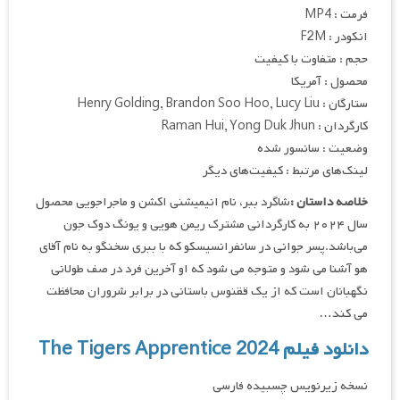
فرمت : MP4
انکودر : F2M
حجم : متفاوت با کیفیت
محصول : آمریکا
ستارگان : Henry Golding, Brandon Soo Hoo, Lucy Liu
کارگردان : Raman Hui, Yong Duk Jhun
وضعیت : سانسور شده
لینک‌های مرتبط : کیفیت‌های دیگر
خلاصه داستان :
شاگرد ببر، نام انیمیشنی اکشن و ماجراجویی محصول
سال ۲۰۲۴ به کارگردانی مشترک ریمن هویی و یونگ دوک جون
می‌باشد.پسر جوانی در سانفرانسیسکو که با ببری سخنگو به نام آقای
هو آشنا می شود و متوجه می شود که او آخرین فرد در صف طولانی
نگهبانان است که از یک ققنوس باستانی در برابر شروران محافظت
می کند…
دانلود فیلم The Tigers Apprentice 2024
نسخه زیرنویس چسبیده فارسی