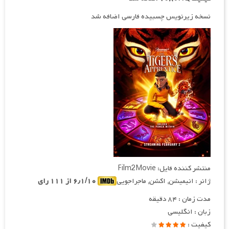
نسخه زیرنویس چسبیده فارسی اضافه شد
منتشر کننده فایل: Film2Movie
ژانر : انیمیشن, اکشن, ماجراجویی
۶٫۱/۱۰ از ۱۱۱ رای
مدت زمان : ۸۴ دقیقه
زبان : انگلیسی
کیفیت :