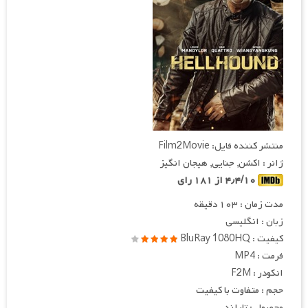
منتشر کننده فایل: Film2Movie
ژانر : اکشن, جنایی, هیجان انگیز
۴٫۴/۱۰ از ۱۸۱ رای
مدت زمان : ۱۰۳ دقیقه
زبان : انگلیسی
کیفیت : BluRay 1080HQ
فرمت : MP4
انکودر : F2M
حجم : متفاوت با کیفیت
محصول : تایلند