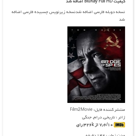
کیفیت BluRay Full HD اضافه شد
نسخه دوبله فارسی اضافه شدنسخه زیرنویس چسبیده فارسی اضافه
شد
منتشر کننده فایل: Film2Movie
ژانر : تاریخی, درام, جنگی
۷٫۶/۱۰ از ۳۲۶k رای
مدت زمان : ۱۴۲ دقیقه