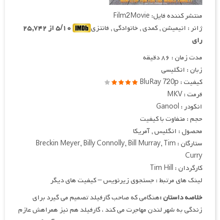
منتشر کننده فایل: Film2Movie
ژانر : انیمیشن , کمدی , خانوادگی , فانتزی
۵/۱۰ از ۲۵,۷۴۲
رای
مدت زمان : ۸۶ دقیقه
زبان : انگلیسی
کیفیت : BluRay 720p
فرمت : MKV
انکودر : Ganool
حجم : متفاوت با کیفیت
محصول : انگلیس , آمریکا
ستارگان : Breckin Meyer, Billy Connolly, Bill Murray, Tim
Curry
کارگردان : Tim Hill
لینک های مرتبط : جستجوی زیرنویس – کیفیت های دیگر
خلاصه داستان :
هنگامی که صاحب گارفیلد تصمیم می گیرد برای
زندگی به شهر لندن مهاجرت می‌ کند ، گارفیلد هم نیز همراهش عازم