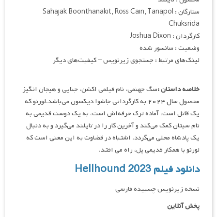
ستارگان : Sahajak Boonthanakit, Ross Cain, Tanapol
Chuksrida
کارگردان : Joshua Dixon
وضعیت : سانسور شده
لینک‌های مرتبط : جستجوی زیرنویس – کیفیت‌های دیگر
خلاصه داستان :
سگ جهنمی، نام فیلمی اکشن، جنایی و هیجان انگیز
محصول سال ۲۰۲۴ به کارگردانی جاشوا دیکسون می‌باشد.لورنو که
یک قاتل است، آماده ترک حرفه‌اش است، به یک دوست قدیمی به
نام سیتان کمک می‌کند و آخرین کار را در تایلند می‌گیرد و به دنبال
یک پادشاه محلی می‌گردد. اشتباه در قضاوت به این معنی است که
لورنو با همکار قدیمی پل، راه می افتد.
دانلود فیلم Hellhound 2023
نسخه زیرنویس چسبیده فارسی
پخش آنلاین