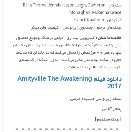
ستارگان : Bella Thorne, Jennifer Jason Leigh, Cameron
Monaghan, Mckenna Grace
کارگردان : Franck Khalfoun
لینک‌های مرتبط : جستجوی زیرنویس – کیفیت های دیگر
خلاصه داستان :
آمیتی‌ویل بیداری ، فیلمی ترسناک و مهیج محصول
سال ۲۰۱۷ به کارگردانی فرانک کالفون هست. فیلم داستان یک مادر
تنها به همراه ۳ فرزندش را دنبال می‌کند که به خانه‌ای که مدت‌ها
خالی از سکنه بوده نقل مکان می‌کنند ، بدون اینکه از گذشته‌ی
شوم این خانه اطلاع داشته باشند و…
دانلود فیلم Amityville The Awakening
2017
نسخه زیرنویس چسبیده فارسی
پخش آنلاین
| لینک مستقیم
|
-=-=-=-=-=-=-=-=-=-=-=-=-=-=-=-=-=-=-