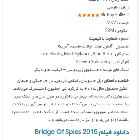
زبان : فارسی
BluRay FullHD
فرمت : MKV
انکودر : F2M
حجم : متفاوت با کیفیت
محصول : آلمان, هند, ایالات متحده آمریکا
ستارگان : Tom Hanks, Mark Rylance, Alan Alda
کارگردان : Steven Spielberg
لینک‌های مرتبط : جستجوی زیرنویس – کیفیت‌های دیگر
خلاصه داستان :
پل جاسوسان، فیلمی تاریخی، درام، جنگی و هیجان
انگیز محصول سال ۲۰۱۵ به کارگردانی استیون اسپیلبرگ می‌باشد.
یک وکیل باتجربه به نام جیمز بی داناون، در طول سال‌های جنگ سرد
به استخدام سازمانی در می‌آید تا بتواند خلبانی از سی‌آی‌ای را که در
اتحاد جماهیر شوروی دستگیر شده است، آزاد کند، اما در ادامه ماجرا
نقشه او لو می‌رود و او نیز بازداشت می‌شود و…
دانلود فیلم
Bridge Of Spies 2015