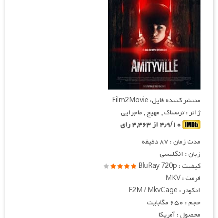
منتشر کننده فایل: Film2Movie
ژانر : ترسناک , مهیج , ماجرایی
۴٫۹/۱۰ از ۴,۴۶۳ رای
مدت زمان : ۸۷ دقیقه
زبان : انگلیسی
کیفیت : BluRay 720p
فرمت : MKV
انکودر : F2M / MkvCage
حجم : ۶۵۰ مگابایت
محصول : آمریکا