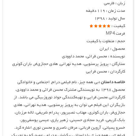
زبان : فارسی
مدت زمان : ۱۱۹ دقیقه
سال تولید : ۱۳۹۸
کیفیت :
فرمت MP4
حجم : متفاوت با کیفیت
محصول : ایران
نویسنده : محسن قرائی، محمد داوودی
ستارگان : پرویز پرستویی، هدیه تهرانی, هادی حجازی‌فر, باران کوثری
کارگردان : محسن قرایی
خلاصه داستان :
بی‌ همه‌ چیز، نام فیلمی درام, اجتماعی و خانوادگی
محصول ۱۳۹۸ به نویسندگی مشترک محسن قرائی و محمد داوودی،
کارگردانی محسن قرایی و تهیه‌کنندگی جواد نوروزبیگی می باشد. از
بازیگران این فیلم می توان به پرویز پرستویی، هدیه تهرانی، هادی
حجازی‌فر، باران کوثری، مهتاب نصیرپور، پدرام شریفی، لاله مرزبان،
بابک کریمی، فرید سجادی حسینی، زهیر یاری، عیسی یوسفی‌پور،
خسرو پسیانی، آروین قربانی، عرفان ناصری و محسن نوری اشاره کرد.
فیلم «بی‌ همه‌ چیز»، با داستانی پرکشش و درامی عمیق که به تحریک