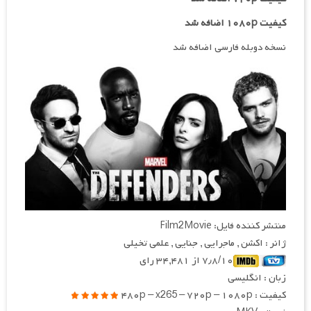
کیفیت ۱۰۸۰p اضافه شد
نسخه دوبله فارسی اضافه شد
منتشر کننده فایل: Film2Movie
ژانر : اکشن , ماجرایی , جنایی , علمی تخیلی
۷٫۸/۱۰ از ۳۴,۴۸۱ رای
زبان : انگلیسی
کیفیت : ۴۸۰p – x265 – ۷۲۰p – ۱۰۸۰p