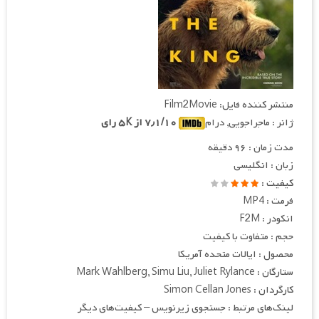
منتشر کننده فایل: Film2Movie
ژانر : ماجراجویی, درام
۷٫۱/۱۰ از ۵K رای
مدت زمان : ۹۶ دقیقه
زبان : انگلیسی
کیفیت :
فرمت : MP4
انکودر : F2M
حجم : متفاوت با کیفیت
محصول : ایالات متحده آمریکا
ستارگان : Mark Wahlberg, Simu Liu, Juliet Rylance
کارگردان : Simon Cellan Jones
لینک‌های مرتبط : جستجوی زیرنویس – کیفیت‌های دیگر