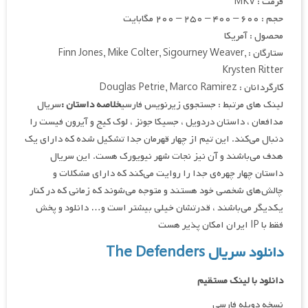
فرمت : MKV
حجم : ۶۰۰ – ۴۰۰ – ۲۵۰ – ۲۰۰ مگابایت
محصول : آمریکا
ستارگان : Finn Jones, Mike Colter, Sigourney Weaver,
Krysten Ritter
کارگردانان : Douglas Petrie, Marco Ramirez
لینک های مرتبط : جستجوی زیرنویس فارسی
خلاصه داستان :
سریال
مدافعان ، داستان دردویل ، جسیکا جونز ، لوک کیج و آیرون فیست را
دنبال می‌کند. این تیم از چهار قهرمان جدا تشکیل شده که دارای یک
هدف می‌باشند و آن نیز نجات شهر نیویورک هست. این سریال
داستان چهار چهره‌ی جدا را روایت می‌کند که دارای مشکلات و
چالش‌های شخصی خود هستند و متوجه می‌شوند که زمانی که در کنار
یکدیگر می‌باشند ، قدرتشان خیلی بیشتر است و… دانلود و پخش
فقط با IP ایران امکان پذیر هست
دانلود سریال The Defenders
دانلود با لینک مستقیم
نسخه دوبله فارسی