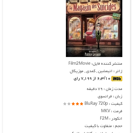
منتشر کننده فایل: Film2Movie
ژانر : انیمشین , کمدی , موزیکال
۶٫۳/۱۰ از ۷,۱۹۹ رای
مدت زمان : ۷۹ دقیقه
زبان : فرانسوی
کیفیت : BluRay 720p
فرمت : MKV
انکودر : F2M
حجم : متفاوت با کیفیت