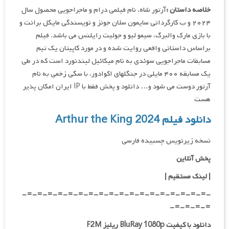
خلاصه داستان :
آرتور شاه، نام فیلمی درام و ماجراجویی محصول سال
۲۰۲۴ و ب کارگردانی سایمون سلان جونز و نویسندگی مایکل برانت و
با بازی مارک والبرگ، سیمو لیو و جولیت رایلنس می باشد. فیلم
براساس داستانی واقعی روایت شده و در مورد کاپیتان یک تیم
مسابقات ماجراجویی سوئدی به نام میکائیل لیندنورد است که در طی
یک مسابقه ۴۰۰ مایلی در جنگلهای اکوادور، با سگی زخمی به نام
آرتور دوست می شود و… دانلود و پخش فقط با IP ایران امکان پذیر
هست
دانلود فیلم Arthur the King 2024
نسخه زیرنویس چسبیده فارسی
پخش آنلاین
| لینک مستقیم
|
-=-=-=-=-=-=-=-=-=-=-=-=-=-=-=-=-=-=-
=-=-=-=-
دانلود با کیفیت BluRay 1080p ریلیز F2M