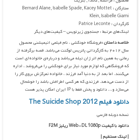
محصول : فرانسه , کانادا , بلژیک
ستارگان : Bernard Alane, Isabelle Spade, Kacey Mottet
Klein, Isabelle Giami
کارگردان : Patrice Leconte
لینک‌های مرتبط : جستجوی زیرنویس – کیفیت‌های دیگر
خلاصه داستان :
فروشگاه خودکشی ، نام فیلمی انیمیشنی محصول
سال ۲۰۱۲ به کارگردانی پاتریس لوکنت می‌باشد. قصه برگرفته از
رمانی به همین نام اثر ژان تیله می‌باشد و درباره‌ی خانواده‌ای است
که فروشگاهی که لوازم مورد نیاز برای خودکشی را می‌فروشد ، اداره
می‌کنند. اما بعد از به دنیا آمد فرزند ، خانواده تمرکزش بروی کار را
از دست می‌دهد. فرزندی که هر کسی اطرافش باشد را خوشحال
می‌سازد و… دانلود و پخش فقط با IP ایران امکان پذیر هست
دانلود فیلم The Suicide Shop 2012
نسخه دوبله فارسی
دانلود با کیفیت Web-DL 1080p ریلیز F2M
|
لینک مستقیم
|