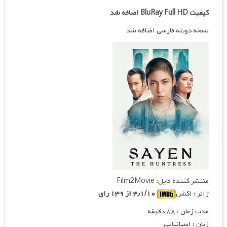
کیفیت BluRay Full HD اضافه شد
نسخه دوبله فارسی اضافه شد
منتشر کننده فایل: Film2Movie
ژانر : اکشن
۴٫۱/۱۰ از ۱۳۹ رای
مدت زمان : ۸۸ دقیقه
زبان : اسپانیایی