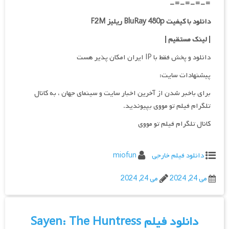
=-=-=-=-
دانلود با کیفیت BluRay 480p ریلیز F2M
| لینک مستقیم
|
دانلود و پخش فقط با IP ایران امکان پذیر هست
پیشنهادات سایت:
برای باخبر شدن از آخرین اخبار سایت و سینمای جهان ، به کانال
تلگرام فیلم تو مووی بپیوندید.
کانال تلگرام فیلم تو مووی
دانلود فیلم خارجی
miofun
می 24, 2024
می 24, 2024
دانلود فیلم Sayen: The Huntress