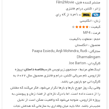
منتشر کننده فایل: Film2Movie
ژانر : اکشن, درام, فانتزی
۷٫۳/۱۰ از ۹K رای
زبان : انگلیسی
کیفیت :
فرمت : MP4
حجم : متفاوت با کیفیت
محصول : انگلستان
ستارگان : Paapa Essiedu, Anjli Mohindra, Rudi
Dharmalingam
کارگردان : Joe Barton
لینک‌های مرتبط : جستجوی زیرنویس فارسی
خلاصه داستان :
پروژه
لازاروس, نام سریالی اکشن، درام و فانتزی محصول سال ۲۰۲۲ به
کارگردانی جو بارتون می باشد.
وقتی یک روز جورج بارها و بارها تکرار می‌شود، فکر می‌کند که عقلش
را از دست داده است. اما با درک تازه‌ای از فضا-زمان و پیوستن به
پروژه لازاروس، متوجه می‌شود که واقعیت ممکن است از تخیل
عجیب‌تر باشد. حالا باید میان وفاداری به سازمانی که هدفش نجات