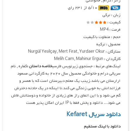
ژانر : درام , خانوادگی
۵/۱۰ از ۲۳۱ رای
زبان : ترکی
کیفیت :
فرمت : MP4
حجم : متفاوت با کیفیت
محصول : ترکیه
ستارگان : Nurgül Yesilçay, Mert Firat, Yurdaer Okur
کارگردان : Melih Cam, Mahinur Ergun
لینک‌های مرتبط : جستجوی زیرنویس فارسی
خلاصه داستان :
کفاره , نام
سریالی درام و خانوادگی محصول سال ۲۰۲۰ به کارگردانی مسعود
ارارسلان می باشد.زینب یک معلم دبیرستان است که با همسر و
فرزاندانش به خوبی زندگی می کند.تا اینکه در یک حادثه دخترش
گم می شود و با این اتفاق راز های زیادی از خانواده و دوستانش فاش
می شود… دانلود و پخش فقط با IP ایران امکان پذیر هست
دانلود سریال Kefaret
دانلود با لینک مستقیم