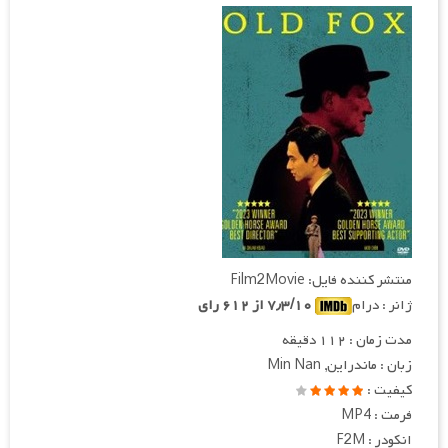
منتشر کننده فایل: Film2Movie
ژانر : درام
۷٫۳/۱۰ از ۶۱۲ رای
مدت زمان : ۱۱۲ دقیقه
زبان : ماندراین, Min Nan
کیفیت :
فرمت : MP4
انکودر : F2M