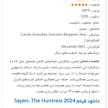
کیفیت :
فرمت : MP4
انکودر : F2M
حجم : متفاوت با کیفیت
محصول : شیلی
ستارگان : Camilo Arancibia, Steevens Benjamin, Niav
Campbell
کارگردان : Alexander Witt
لینک‌های مرتبط : کیفیت‌های دیگر
خلاصه داستان :
ساین: شکارچی, نام فیلمی اکشن محصول سال ۲۰۲۴
به کارگردانی الکساندر ویت می باشد. ساین با درک اینکه به تنهایی
نمی‌تواند فیسک را از بین ببرد، تصمیم می گیرد با یک گروه مقاومت
زیرزمینی همکاری کند. هدف این همکاری افشای غارت‌های کنترل
نشده فیسک است تا برای همیشه این فعالیت‌ها به پایان برسد.
دانلود و پخش فقط با IP ایران امکان پذیر هست
دانلود فیلم Sayen: The Huntress 2024