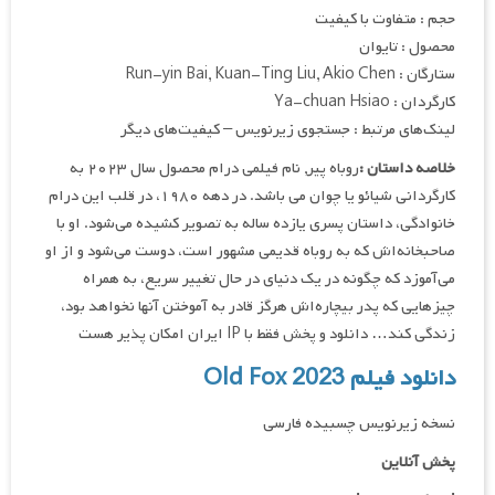
حجم : متفاوت با کیفیت
محصول : تایوان
ستارگان : Run-yin Bai, Kuan-Ting Liu, Akio Chen
کارگردان : Ya-chuan Hsiao
لینک‌های مرتبط : جستجوی زیرنویس – کیفیت‌های دیگر
خلاصه داستان :
روباه پیر, نام فیلمی درام محصول سال ۲۰۲۳ به
کارگردانی شیائو یا چوان می باشد. در دهه ۱۹۸۰، در قلب این درام
خانوادگی، داستان پسری یازده ساله به تصویر کشیده می‌شود. او با
صاحبخانه‌اش که به روباه قدیمی مشهور است، دوست می‌شود و از او
می‌آموزد که چگونه در یک دنیای در حال تغییر سریع، به همراه
چیزهایی که پدر بیچاره‌اش هرگز قادر به آموختن آنها نخواهد بود،
زندگی کند… دانلود و پخش فقط با IP ایران امکان پذیر هست
دانلود فیلم Old Fox 2023
نسخه زیرنویس چسبیده فارسی
پخش آنلاین