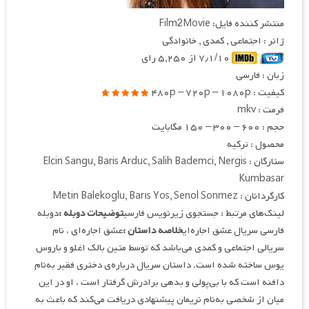
منتشر کننده فایل: Film2Movie
ژانر : اجتماعی , کمدی , خانوادگی
۷٫۱/۱۰ از ۵,۲۵۰ رای
زبان : فارسی
کیفیت : ۴۸۰p – ۷۲۰p – ۱۰۸۰p
فرمت : mkv
حجم : ۶۰۰ – ۳۰۰ – ۱۵۰ مگابایت
محصول : ترکیه
ستارگان : Elcin Sangu, Baris Arduc, Salih Bademci, Nergis
Kumbasar
کارگردانان : Metin Balekoglu, Barıs Yos, Senol Sonmez
لینک‌های مرتبط : جستجوی زیرنویس فارسی
توضیحات دوبله :
دوبله
فارسی سریال عشق اجاره‌ای
خلاصه داستان :
عشق اجاره‌ای ، نام
سریالی اجتماعی و کمدی می‌باشد که توسط متین بالک اغلو و باروس
یوس ساخته شده است. داستان سریال درباره‌ی دختری فقیر به‌نام
دافنه است که با بی‌پولی و بدهی برادرش گرفتار است ، او در این
میان از شخصی به‌نام نریمان پیشنهادی دریافت می‌کند که باعث به