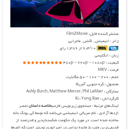
منتشر کننده فایل: Film2Movie
ژانر : انیمیشن , اکشن , ماجرایی
۶٫۴/۱۰ از ۱,۳۸۶ رای
زبان : انگلیسی
کیفیت : ۴۸۰p – ۷۲۰p – ۱۰۸۰p
فرمت : MKV
حجم : ۲۰۰ – ۱۰۰ – ۵۰ مگابایت
محصول : کره جنوبی, آمریکا
ستارگان : Ashly Burch, Matthew Mercer, Phil LaMarr
کارگردانان : Ki-Yong Bae
لینک‌های مرتبط : جستجوی زیرنویس فارسی
خلاصه داستان :
عصر
اژدها آزادی ، نام سریالی انیمیشنی می‌باشد که توسط کی یونگ بائه
ساخته شده است. در مورد یک حکومت شکست‎ناپذیر و قدرتمند از
قدیمی‌ترین ملت بازمانده تداس در امپراتوری توینتر است که الف‌ها