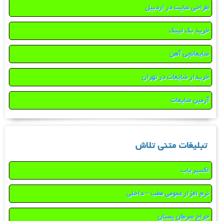
طراحی سایت در اردبیل
خرید بک لینک
ضایعاتچی آهن
خریدار ضایعات در تهران
آرمین ضایعات
تبلیغات متنی تلاش
اکسیر یاب
نرم افزار عمومی مطب – داخلی
جراح سرطان پستان