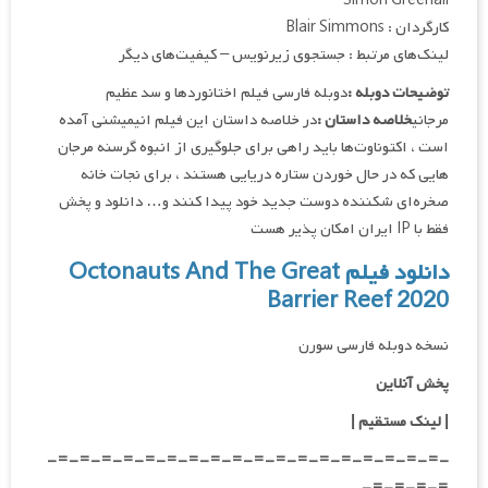
Simon Greenall
کارگردان : Blair Simmons
لینک‌های مرتبط : جستجوی زیرنویس – کیفیت‌های دیگر
توضیحات دوبله :
دوبله فارسی فیلم اختانوردها و سد عظیم
مرجانی
خلاصه داستان :
در خلاصه داستان این فیلم انیمیشنی آمده
است ، اکتوناوت‌ها باید راهی برای جلوگیری از انبوه گرسنه مرجان
هایی که در حال خوردن ستاره دریایی هستند ، برای نجات خانه
صخره‌ای شکننده دوست جدید خود پیدا کنند و… دانلود و پخش
فقط با IP ایران امکان پذیر هست
دانلود فیلم Octonauts And The Great
Barrier Reef 2020
نسخه دوبله فارسی سورن
پخش آنلاین
| لینک مستقیم
|
-=-=-=-=-=-=-=-=-=-=-=-=-=-=-=-=-=-=-
=-=-=-=-