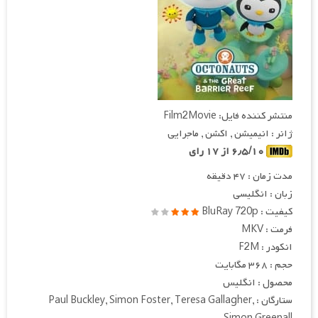
منتشر کننده فایل: Film2Movie
ژانر : انیمیشن , اکشن , ماجرایی
۶٫۵/۱۰ از ۱۷ رای
مدت زمان : ۴۷ دقیقه
زبان : انگلیسی
کیفیت : BluRay 720p
فرمت : MKV
انکودر : F2M
حجم : ۳۶۸ مگابایت
محصول : انگلیس
ستارگان : Paul Buckley, Simon Foster, Teresa Gallagher,