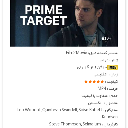
منتشر کننده فایل: Film2Movie
ژانر : درام
۶٫۷/۱۰ از ۱K رای
زبان : انگلیسی
کیفیت :
فرمت : MP4
حجم : متفاوت با کیفیت
محصول : انگلستان
ستارگان : Leo Woodall, Quintessa Swindell, Sidse Babett
Knudsen
کارگردان : Steve Thompson, Selina Lim