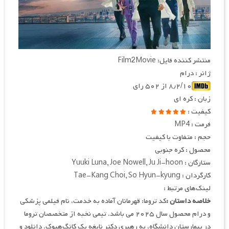
منتشر کننده فایل: Film2Movie
ژانر : درام
۸٫۲/۱۰ از ۵۰۲ رای
زبان : کره ای
کیفیت :
فرمت : MP4
حجم : متفاوت با کیفیت
محصول : کره جنوبی
ستارگان : Yuuki Luna, Joe Nowell, Ju Ji-hoon
کارگردان : Tae-Kang Choi, So Hyun-kyung
لینک‌های مرتبط :
خلاصه داستان :
کد تروما: قهرمانان آماده به خدمت، نام فیلمی پزشکی
و درام محصول سال ۲۰۲۵ می باشد. تیمی نخبه از متخصصان تروما
در بیمارستان دانشگاه، به رهبری دکتر نابغه بک کانگ‌هیوک. دانلود و