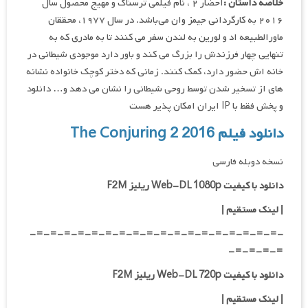
خلاصه داستان :
احضار ۲ ، نام فیلمی ترسناک و مهیج محصول سال
۲۰۱۶ به کارگردانی جیمز وان می‌باشد. در سال ۱۹۷۷، محققان
ماورالطبیعه اد و لورین به لندن سفر می کنند تا به مادری که به
تنهایی چهار فرزندش را بزرگ می کند و باور دارد موجودی شیطانی در
خانه اش حضور دارد، کمک کنند. زمانی که دختر کوچک خانواده نشانه
های از تسخیر شدن توسط روحی شیطانی را نشان می دهد و… دانلود
و پخش فقط با IP ایران امکان پذیر هست
دانلود فیلم The Conjuring 2 2016
نسخه دوبله فارسی
دانلود با کیفیت Web-DL 1080p ریلیز F2M
|
لینک مستقیم
|
-=-=-=-=-=-=-=-=-=-=-=-=-=-=-=-=-=-=-
=-=-=-=-
دانلود با کیفیت Web-DL 720p ریلیز F2M
|
لینک مستقیم
|