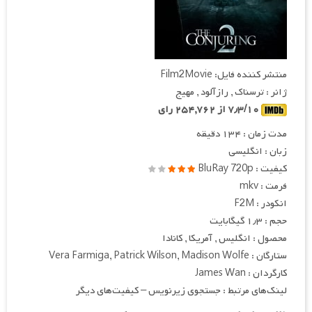
منتشر کننده فایل: Film2Movie
ژانر : ترسناک , رازآلود , مهیج
۷٫۳/۱۰ از ۲۵۴,۷۶۲ رای
مدت زمان : ۱۳۴ دقیقه
زبان : انگلیسی
کیفیت : BluRay 720p
فرمت : mkv
انکودر : F2M
حجم : ۱٫۳ گیگابایت
محصول : انگلیس , آمریکا , کانادا
ستارگان : Vera Farmiga, Patrick Wilson, Madison Wolfe
کارگردان : James Wan
لینک‌های مرتبط : جستجوی زیرنویس – کیفیت‌های دیگر