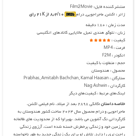
منتشر کننده فایل: Film2Movie
ژانر : اکشن, ماجراجویی, درام
۸٫۲/۱۰ از ۲۱K رای
مدت زمان : ۱۸۰ دقیقه
زبان : تلوگو, هندی, تمیل, مالایایی, کانادهای, انگلیسی
کیفیت :
فرمت : MP4
انکودر : F2M
حجم : متفاوت با کیفیت
محصول : هندوستان
ستارگان : Prabhas, Amitabh Bachchan, Kamal Haasan
کارگردان : Nag Ashwin
لینک‌های مرتبط : کیفیت‌های دیگر
خلاصه داستان :
کالکی ۲۸۹۸ بعد از میلاد، نام فیلمی اکشن،
ماجراجویی و درام محصول سال ۲۰۲۴ ساخت کشور هندوستان به
کارگردانی نگ آشوین می باشد. بهیراوا که از محدودیت های ظالمانه
سرزمین خود و زندگی پرخطرش خسته شده است، آرزوی زندگی
راحت تری را دارد. تلاش او برای یک زندگی جدید به طور ناخواسته