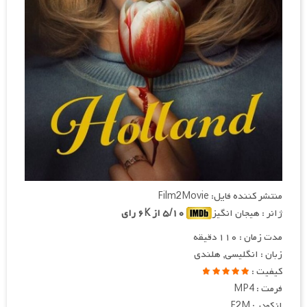
منتشر کننده فایل: Film2Movie
ژانر : هیجان انگیز
۵/۱۰ از ۶K رای
مدت زمان : ۱۱۰ دقیقه
زبان : انگلیسی, هلندی
کیفیت :
فرمت : MP4
انکودر : F2M