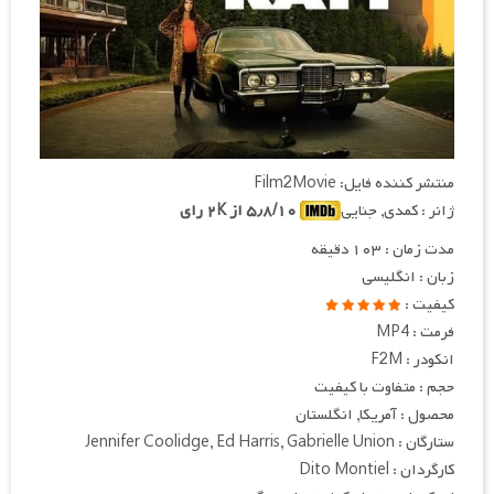
منتشر کننده فایل: Film2Movie
ژانر : کمدی, جنایی
۵٫۸/۱۰ از ۲K رای
مدت زمان : ۱۰۳ دقیقه
زبان : انگلیسی
کیفیت :
فرمت : MP4
انکودر : F2M
حجم : متفاوت با کیفیت
محصول : آمریکا, انگلستان
ستارگان : Jennifer Coolidge, Ed Harris, Gabrielle Union
کارگردان : Dito Montiel