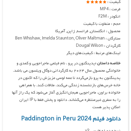
کیفیت :
فرمت : MP4
انکودر : F2M
حجم : متفاوت با کیفیت
محصول : انگلستان, فرانسه, ژاپن, آمریکا
ستارگان : Ben Whishaw, Imelda Staunton, Oliver Maltman
کارگردان : Dougal Wilson
لینک‌های مرتبط : کیفیت‌های دیگر
خلاصه داستان :
پدینگتون در پرو ، نام فیلمی ماجراجویی و کمدی و
خانوادگی محصول سال ۲۰۲۴ به کارگردانی دوگال ویلسون می باشد.
پدینگتون به پرو بازمی‌گردد تا عمه لوسی عزیزش را که اکنون در
خانه خرس‌های بازنشسته زندگی می‌کند، ملاقات کند. با همراهی
خانواده براون، ماجراجویی هیجان‌انگیزی آغاز می‌شود که یک راز آنها
را به سفری غیرمنتظره می‌کشاند. دانلود و پخش فقط با IP ایران
امکان پذیر هست
دانلود فیلم Paddington in Peru 2024
نسخه دوبله فارسی v2