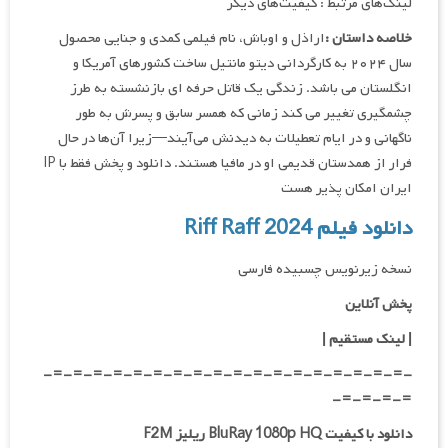
لینک‌های مرتبط : کیفیت‌های دیگر
خلاصه داستان :
اراذل و اوباش، نام فیلمی کمدی و جنایی محصول
سال ۲۰۲۴ به کارگردانی دیتو مانتیل ساخت کشورهای آمریکا و
انگلستان می باشد. زندگی یک قاتل حرفه‌ ای بازنشسته به طرز
چشمگیری تغییر می‌ کند زمانی که همسر سابق و پسرش به طور
ناگهانی و در ایام تعطیلات به دیدنش می‌آیند—زیرا آن‌ها در حال
فرار از همدستان قدیمی او در مافیا هستند. دانلود و پخش فقط با IP
ایران امکان پذیر هست
دانلود فیلم Riff Raff 2024
نسخه زیرنویس چسبیده فارسی
پخش آنلاین
| لینک مستقیم
|
-=-=-=-=-=-=-=-=-=-=-=-=-=-=-=-=-=-=-
=-=-=-=-
دانلود با کیفیت BluRay 1080p HQ ریلیز F2M