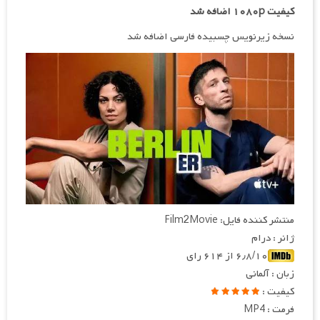
کیفیت ۱۰۸۰p اضافه شد
نسخه زیرنویس چسبیده فارسی اضافه شد
منتشر کننده فایل: Film2Movie
ژانر : درام
۶٫۸/۱۰ از ۶۱۴ رای
زبان : آلمانی
کیفیت :
فرمت : MP4