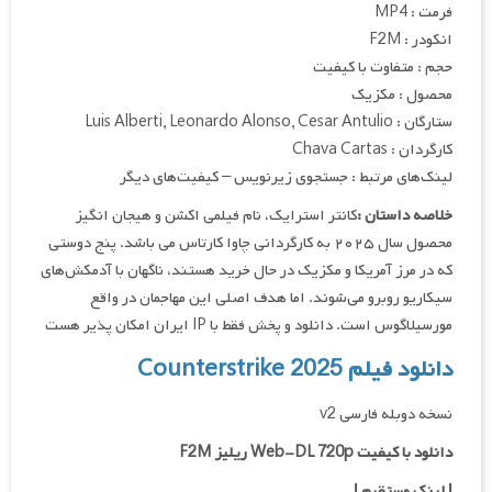
فرمت : MP4
انکودر : F2M
حجم : متفاوت با کیفیت
محصول : مکزیک
ستارگان : Luis Alberti, Leonardo Alonso, Cesar Antulio
کارگردان : Chava Cartas
لینک‌های مرتبط : جستجوی زیرنویس – کیفیت‌های دیگر
خلاصه داستان :
کانتر استرایک، نام فیلمی اکشن و هیجان انگیز
محصول سال ۲۰۲۵ به کارگردانی چاوا کارتاس می باشد. پنج دوستی
که در مرز آمریکا و مکزیک در حال خرید هستند، ناگهان با آدمکش‌های
سیکاریو روبرو می‌شوند. اما هدف اصلی این مهاجمان در واقع
مورسیلاگوس است. دانلود و پخش فقط با IP ایران امکان پذیر هست
دانلود فیلم Counterstrike 2025
نسخه دوبله فارسی v2
دانلود با کیفیت Web-DL 720p ریلیز F2M
|
لینک مستقیم
|