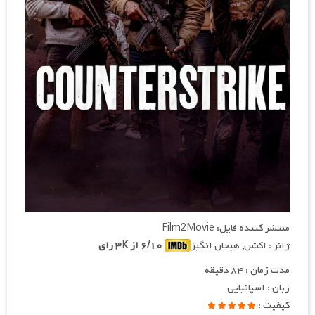
منتشر کننده فایل: Film2Movie
ژانر : اکشن, هیجان انگیز
۶/۱۰ از ۳K رای
مدت زمان : ۸۴ دقیقه
زبان : اسپانیایی
کیفیت :