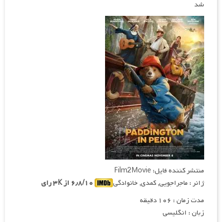
شد
منتشر کننده فایل: Film2Movie
ژانر : ماجراجویی, کمدی, خانوادگی
۶٫۸/۱۰ از ۳K رای
مدت زمان : ۱۰۶ دقیقه
زبان : انگلیسی