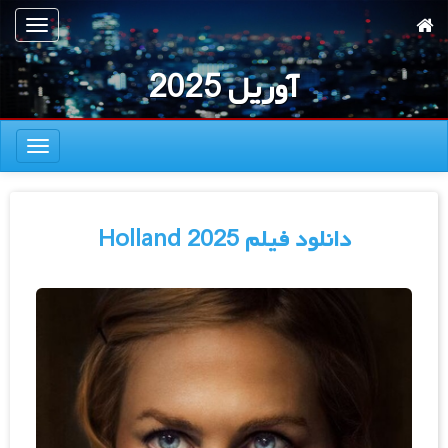
رش
تعویض
ه
ناوبری
حتوای
آوریل 2025
صلی
تعویض
ناوبری
دانلود فیلم Holland 2025