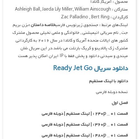
محصول : آمریکا, کانادا
ستارگان : Ashleigh Ball, Jaeda Lily Miller, William Ainscough
کارگردان : Zac Palladino , Bert Ring
لینک‌های مرتبط : جستجوی زیرنویس فارسی
خلاصه داستان :
بزن بریم
جت , نام سریالی انیمیشنی , خانوادگی و علمی تخیلی محصول مشترک
کشور های ایالات متحده آمریکا و کانادا در سال ۲۰۱۶ به کارگردانی
مشترک زک پالادینو و کریگ بارتلت می باشد.در این سریال شان
میندی و سیدنی دانلود و پخش فقط با IP ایران امکان پذیر هست
دانلود سریال Ready Jet Go
دانلود با لینک مستقیم
نسخه دوبله فارسی
فصل اول
قسمت ۰۱ _ ۲۴۰p : | لینک مستقیم | دوبله فارسی
قسمت ۰۱ _ ۳۶۰p : | لینک مستقیم | دوبله فارسی
قسمت ۰۱ _ ۴۸۰p : | لینک مستقیم | دوبله فارسی