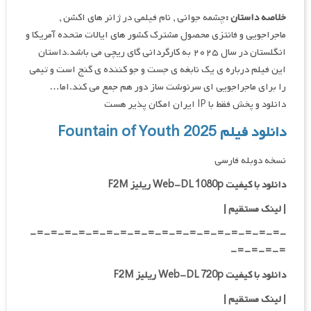
خلاصه داستان :
چشمه جوانی , نام فیلمی در ژانر های اکشن ,
ماجراجویی و فانتزی محصول مشترک کشور های ایالات متحده آمریکا و
انگلستان در سال ۲۰۲۵ به کارگردانی گای ریچی می باشد.داستان
این فیلم درباره ی یک نابغه ی جست و جو کننده ی گنج است و تیمی
را برای ماجراجویی ای سرنوشت ساز دور هم جمع می کند.اما…
دانلود و پخش فقط با IP ایران امکان پذیر هست
دانلود فیلم Fountain of Youth 2025
نسخه دوبله فارسی
دانلود با کیفیت Web-DL 1080p ریلیز F2M
|
لینک مستقیم
|
-=-=-=-=-=-=-=-=-=-=-=-=-=-=-=-=-=-=-
=-=-=-=-
دانلود با کیفیت Web-DL 720p ریلیز F2M
|
لینک مستقیم
|