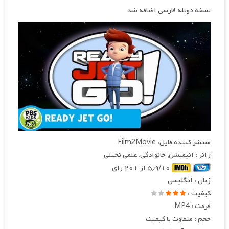
نسخه دوبله فارسی اضافه شد
منتشر کننده فایل: Film2Movie
ژانر : انیمیشن, خانوادگی, علمی تخیلی
۵٫۹/۱۰ از ۲۰۱ رای
زبان : انگلیسی
کیفیت :
فرمت : MP4
حجم : متفاوت با کیفیت