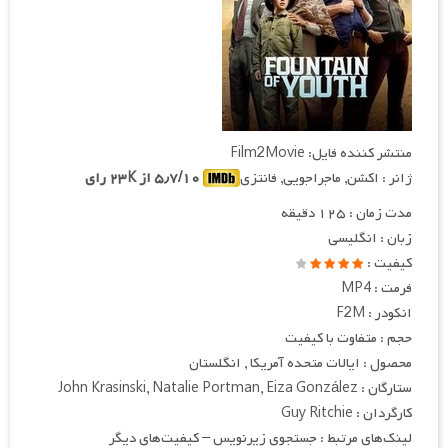
منتشر کننده فایل: Film2Movie
ژانر : اکشن, ماجراجویی, فانتزی
۵٫۷/۱۰ از ۲۳K رای
مدت زمان : ۱۲۵ دقیقه
زبان : انگلیسی
کیفیت :
فرمت : MP4
انکودر : F2M
حجم : متفاوت با کیفیت
محصول : ایالات متحده آمریکا , انگلستان
ستارگان : John Krasinski, Natalie Portman, Eiza González
کارگردان : Guy Ritchie
لینک‌های مرتبط : جستجوی زیرنویس – کیفیت‌های دیگر