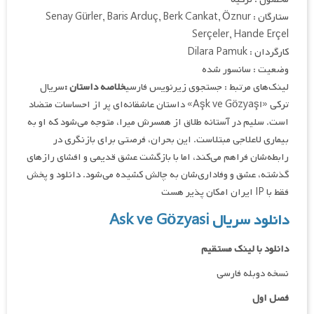
ستارگان : Senay Gürler, Baris Arduç, Berk Cankat, Öznur
Serçeler, Hande Erçel
کارگردان : Dilara Pamuk
وضعیت : سانسور شده
لینک‌های مرتبط : جستجوی زیرنویس فارسی
خلاصه داستان :
سریال
ترکی «Aşk ve Gözyaşı» داستان عاشقانه‌ای پر از احساسات متضاد
است. سلیم در آستانه طلاق از همسرش میرا، متوجه می‌شود که او به
بیماری لاعلاجی مبتلاست. این بحران، فرصتی برای بازنگری در
رابطه‌شان فراهم می‌کند، اما با بازگشت عشق قدیمی و افشای رازهای
گذشته، عشق و وفاداری‌شان به چالش کشیده می‌شود. دانلود و پخش
فقط با IP ایران امکان پذیر هست
دانلود سریال Ask ve Gözyasi
دانلود با لینک مستقیم
نسخه دوبله فارسی
فصل اول