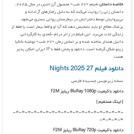
خلاصه داستان :
فیلم «۲۷ شب» محصول آرژانتین در سال ۲۰۲۵،
داستان زنی را روایت می‌کند که به دلیل رفتارهای آزادانه و
بی‌پروایش توسط دخترانش در بیمارستان روانی بستری می‌شود.
پزشک معالج او باید تشخیص دهد که آیا او واقعاً بیمار است یا فقط از
زندگی لذت می‌برد. این فیلم در ژانر درام-کمدی به کارگردانی
دانیل هندلر ساخته شده و بر اساس رمان «۲۷ شب» نوشته ناتالیا
زیتو شکل گرفته است. دانلود و پخش فقط با IP ایران امکان پذیر
هست
دانلود فیلم 27 Nights 2025
نسخه زیرنویس چسبیده فارسی
دانلود با کیفیت BluRay 1080p ریلیز F2M
| لینک مستقیم |
-=-=-=-=-=-=-=-=-=-=-=-=-=-=-=-=-=-=-
=-=-=-=-
دانلود با کیفیت BluRay 720p ریلیز F2M