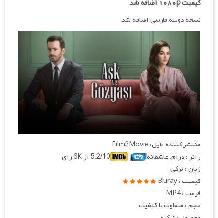
کیفیت ۱۰۸۰p اضافه شد
نسخه دوبله فارسی اضافه شد
منتشر کننده فایل: Film2Movie
ژانر : درام, عاشقانه
5.2/10 از 6K رای
زبان : ترکی
کیفیت : Bluray
فرمت : MP4
حجم : متفاوت با کیفیت
محصول : ترکیه