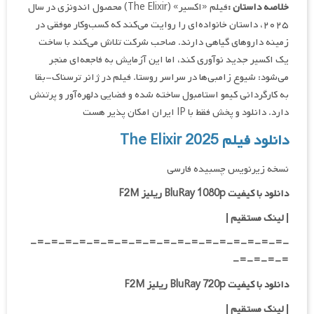
خلاصه داستان :
فیلم «اکسیر» (The Elixir) محصول اندونزی در سال
۲۰۲۵، داستان خانواده‌ای را روایت می‌کند که کسب‌وکار موفقی در
زمینه داروهای گیاهی دارند. صاحب شرکت تلاش می‌کند با ساخت
یک اکسیر جدید نوآوری کند، اما این آزمایش به فاجعه‌ای منجر
می‌شود: شیوع زامبی‌ها در سراسر روستا. فیلم در ژانر ترسناک-بقا
به کارگردانی کیمو استامبول ساخته شده و فضایی دلهره‌آور و پرتنش
دارد. دانلود و پخش فقط با IP ایران امکان پذیر هست
دانلود فیلم The Elixir 2025
نسخه زیرنویس چسبیده فارسی
دانلود با کیفیت BluRay 1080p ریلیز F2M
| لینک مستقیم |
-=-=-=-=-=-=-=-=-=-=-=-=-=-=-=-=-=-=-
=-=-=-=-
دانلود با کیفیت BluRay 720p ریلیز F2M
| لینک مستقیم |