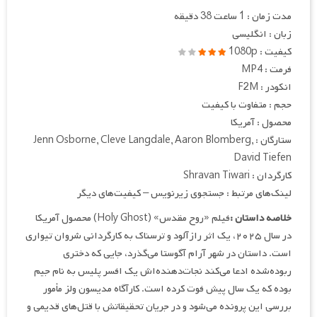
مدت زمان : 1 ساعت 38 دقیقه
زبان : انگلیسی
کیفیت : 1080p
فرمت : MP4
انکودر : F2M
حجم : متفاوت با کیفیت
محصول : آمریکا
ستارگان : Jenn Osborne, Cleve Langdale, Aaron Blomberg,
David Tiefen
کارگردان : Shravan Tiwari
لینک‌های مرتبط : جستجوی زیرنویس – کیفیت‌های دیگر
خلاصه داستان :
فیلم «روح مقدس» (Holy Ghost) محصول آمریکا
در سال ۲۰۲۵، یک اثر رازآلود و ترسناک به کارگردانی شروان تیواری
است. داستان در شهر آرام آگوستا می‌گذرد، جایی که دختری
ربوده‌شده ادعا می‌کند نجات‌دهنده‌اش یک افسر پلیس به نام جیم
بوده که یک سال پیش فوت کرده است. کارآگاه مدیسون ولز مأمور
بررسی این پرونده می‌شود و در جریان تحقیقاتش با قتل‌های قدیمی و