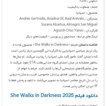
انکودر : F2M
حجم : متفاوت با کیفیت
محصول : اسپانیا
ستارگان : Andrés Gertrúdix, Ariadna Gil, Raúl Arévalo,
Susana Abaitua, Almagro San Miguel
کارگردان : Agustín Díaz Yanes
لینک‌های مرتبط : جستجوی زیرنویس – کیفیت‌های دیگر
خلاصه داستان :
فیلم «She Walks in Darkness» محصول ۲۰۲۵،
یک تریلر سیاسی اسپانیایی به کارگردانی آگوستین دیاز یانس است
که داستان آمایا، مأمور گارد ملی اسپانیا را روایت می‌کند. او سال‌ها
به‌طور مخفیانه در میان اعضای گروه جدایی‌طلب ETA نفوذ می‌کند تا
محل مخفیگاه‌های تسلیحاتی آن‌ها را کشف کند. فیلم با الهام از
چندین داستان واقعی، فضای پرتنش جاسوسی، فریب و مبارزه درونی
را در دل تاریخ معاصر اسپانیا به تصویر می‌کشد. دانلود و پخش فقط با
IP ایران امکان پذیر هست
دانلود فیلم She Walks in Darkness 2025
نسخه زیرنویس چسبیده فارسی