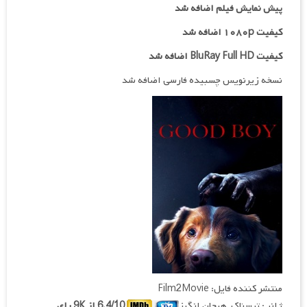
پیش نمایش فیلم اضافه شد
کیفیت ۱۰۸۰p اضافه شد
کیفیت BluRay Full HD اضافه شد
نسخه زیرنویس چسبیده فارسی اضافه شد
منتشر کننده فایل: Film2Movie
ژانر : ترسناک, هیجان انگیز
6.4/10 از 9K رای