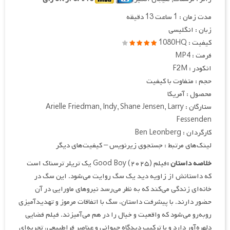
مدت زمان : 1 ساعت 13 دقیقه
زبان : انگلیسی
کیفیت : 1080HQ
فرمت : MP4
انکودر : F2M
حجم : متفاوت با کیفیت
محصول : آمریکا
ستارگان : Arielle Friedman, Indy, Shane Jensen, Larry
Fessenden
کارگردان : Ben Leonberg
لینک‌های مرتبط : جستجوی زیرنویس – کیفیت‌های دیگر
خلاصه داستان :
فیلم Good Boy (۲۰۲۵) یک تریلر ترسناک است
که داستانش از زاویه دید یک سگ روایت می‌شود. این سگ در
خانه‌ای زندگی می‌کند که به نظر می‌رسد نیروهای ماورایی در آن
حضور دارند. با پیشرفت داستان، سگ با اتفاقات مرموز و تهدیدآمیزی
روبه‌رو می‌شود که واقعیت و خیال را در هم می‌آمیزند. فیلم فضایی
دلهره‌آور دارد و با ترکیب دیدگاه حیوانی و عناصر فراطبیعی، تجربه‌ای