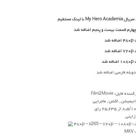
My Hero Ac با لینک مستقیم
هارم قسمت بیست و پنجم اضافه شد
 شد
۷۲
اضافه شد
ه شد
دوبله فارسی اضافه شد
ده فایل: Film2Movie
 انیمیشن , اکشن , ماجرایی
۸٫۵/۱ از ۲۵,۶۳۵ رای
 ژاپنی
۴۸۰p – x26
MK