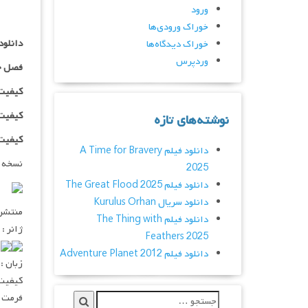
ورود
خوراک ورودی‌ها
دانلود سریال ademia
خوراک دیدگاه‌ها
وردپرس
فصل چ
کیفیت ۴۸۰p اضافه
کیفیت ۰p
نوشته‌های تازه
کیفیت ۱۰۸۰p اضاف
دانلود فیلم A Time for Bravery
نسخه 
2025
دانلود فیلم The Great Flood 2025
دانلود سریال Kurulus Orhan
منتشر کنن
دانلود فیلم The Thing with
ژانر :
Feathers 2025
۰
دانلود فیلم Adventure Planet 2012
زبان :
کیفیت : 5 – ۷۲۰p – ۱۰۸۰p
فرمت : V