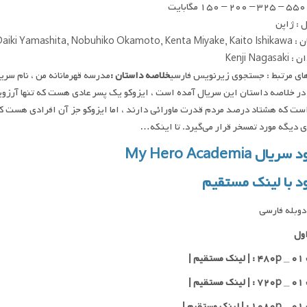
یت
 : ژاپن
Daiki Yamashita, Nobuhiko Oka
Kenji Nagas
ای مرتبط : جستجوی زیرنویس فارسی
خلاصه داستان :
مدرسه قهرمانانه من ، نام سر
ر خلاصه داستان این سریال آمده است ، ایزوکو یک پسر عادی هست که تنها آرزو
ت که هشتاد درصد مردم قدرت ماورائی دارند ، اما ایزوکو جز آن افرادی هست ک
ی دیگه مورد تمسخر قرار می‌گیرد. تا اینکه…
یال My Hero Academia
ود با لینک مستقیم
وبله فارسی
ول
یم |
یم |
یم |