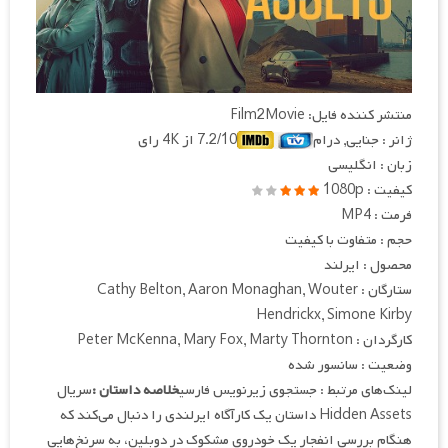
منتشر کننده فایل: Film2Movie
ژانر : جنایی, درام
7.2/10 از 4K رای
زبان : انگلیسی
کیفیت : 1080p
فرمت : MP4
حجم : متفاوت با کیفیت
محصول : ایرلند
ستارگان : Cathy Belton, Aaron Monaghan, Wouter
Hendrickx, Simone Kirby
کارگردان : Peter McKenna, Mary Fox, Marty Thornton
وضعیت : سانسور شده
لینک‌های مرتبط : جستجوی زیرنویس فارسی
خلاصه داستان :
سریال
Hidden Assets داستان یک کارآگاه ایرلندی را دنبال می‌کند که
هنگام بررسی انفجار یک خودروی مشکوک در دوبلین، به سرنخ‌هایی