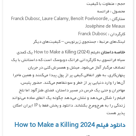
حجم : متفاوت با کیفیت
محصول : فرانسه
ستارگان : Franck Dubosc, Laure Calamy, Benoît Poelvoorde,
Joséphine de Meaux
کارگردان : Franck Dubosc
لینک‌های مرتبط : جستجوی زیرنویس – کیفیت‌های دیگر
خلاصه داستان :
فیلم How to Make a Killing (2024) یک کمدی
سیاه فرانسوی به کارگردانی فرانک دوبوسک است که داستانش با یک
تصادف مرگبار آغاز می‌شود. میشل و همسرش کتی در جریان
پنهان‌کاری، به طور اتفاقی کیفی پر از پول پیدا می‌کنند و همین ماجرا
آن‌ها را وارد دنیایی پر از خطر و سوءتفاهم می‌کند. حضور پلیس،
مهاجران و حتی یک خرس در مسیر داستان، فضای طنزآلود اما تلخ
فیلم را شکل می‌دهد و نشان می‌دهد چگونه یک اتفاق ساده می‌تواند
زندگی را به هرج‌ومرج بکشاند. دانلود و پخش فقط با IP ایران امکان
پذیر هست
دانلود فیلم How to Make a Killing 2024