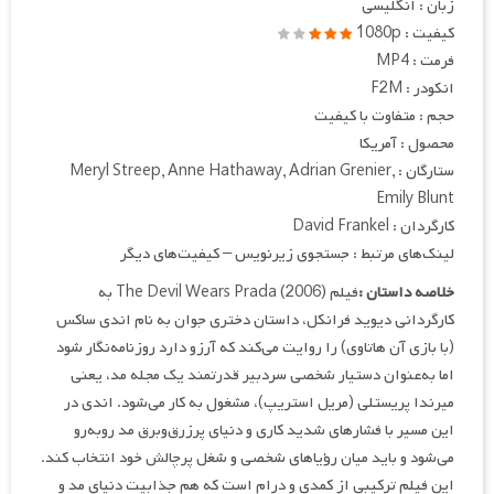
زبان : انگلیسی
کیفیت : 1080p
فرمت : MP4
انکودر : F2M
حجم : متفاوت با کیفیت
محصول : آمریکا
ستارگان : Meryl Streep, Anne Hathaway, Adrian Grenier,
Emily Blunt
کارگردان : David Frankel
لینک‌های مرتبط : جستجوی زیرنویس – کیفیت‌های دیگر
خلاصه داستان :
فیلم The Devil Wears Prada (2006) به
کارگردانی دیوید فرانکل، داستان دختری جوان به نام اندی ساکس
(با بازی آن هاتاوی) را روایت می‌کند که آرزو دارد روزنامه‌نگار شود
اما به‌عنوان دستیار شخصی سردبیر قدرتمند یک مجله مد، یعنی
میرندا پریستلی (مریل استریپ)، مشغول به کار می‌شود. اندی در
این مسیر با فشارهای شدید کاری و دنیای پرزرق‌وبرق مد روبه‌رو
می‌شود و باید میان رؤیاهای شخصی و شغل پرچالش خود انتخاب کند.
این فیلم ترکیبی از کمدی و درام است که هم جذابیت دنیای مد و