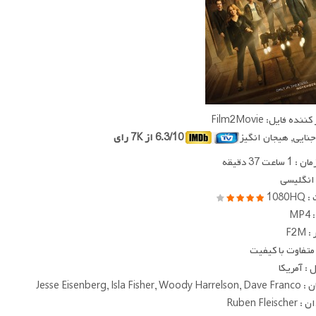
ده فایل: Film2Movie
 جنایی, هیجان انگیز
6.3/10 از 7K رای
ساعت 37 دقیقه
 انگلیسی
1080
MP
F2M
متفاوت با کیفیت
: آمریکا
Jesse Eisenberg, Isla Fishe
Ruben Fleis