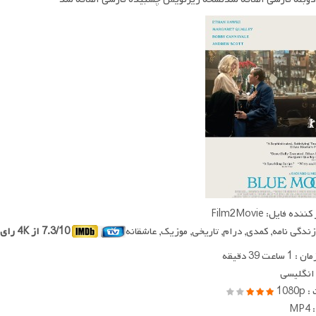
ده فایل: Film2Movie
 زندگی نامه, کمدی, درام, تاریخی, موزیک, عاشقانه
7.3/10 از 4K رای
ساعت 39 دقیقه
 انگلیسی
1080
MP