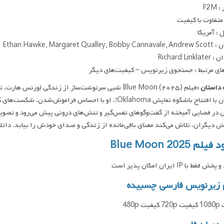
F2M
متفاوت با کیفیت
: آمریکا
Ethan Hawke, Margaret Quall
Richard Link
ای مرتبط : جستجوی زیرنویس – کیفیت‌های دیگر
داستان :
فیلم Blue Moon (۲۰۲۵) شبی سرنوشت‌ساز از زندگی لورن
هم‌زمان با افتتاح باشکوه نمایش Oklahoma!، او با احساس ف
 در فضایی آمیخته از گفت‌وگوهای نفس‌گیر و تنش‌های درونی پیش می‌رود و تصویر
یگران، تلاش می‌کند معنای باقی‌مانده از زندگی و صدای خودش را بیابد. دانلود و پخش فقط با IP ا
لم Blue Moon 2025
فقط با IP ایران امکان پذیر است
 زیرنویس فارسی چسبیده
ت 480p