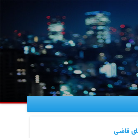
قای قاضی