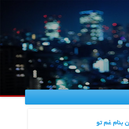
 بنام غم تو