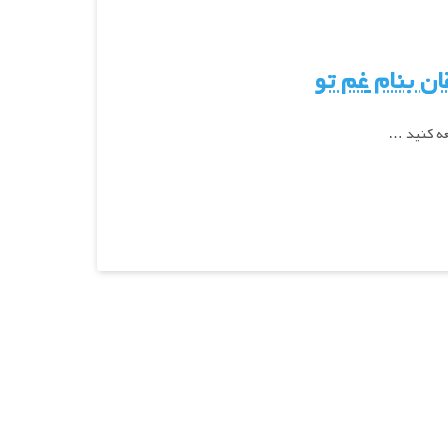
ان
بنام
غم تو
عه کنید …