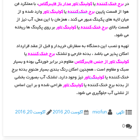
در
برج خنک کننده
یا
کولینگ تاور مدار باز فایبرگلاس
، با عملکرد فن
هوا از قسمت پایین
برج خنک
کننده
یا
کولینگ تاور
وارد شده و از
میان لایه های پکینگ عبور می کند ، همزمان با این عمل، آب نیز از
قسمت بالای
برج خنک کننده
یا
کولینگ تاور
بر روی پکینگ ها ریخته
می شود.
تهیه و نصب این دستگاه به سفارش خریدار و قبل از عقد قرارداد
امکان پذیر می باشد ، بدنه خارجی و تشتک
برج خنک کننده
یا
کولینگ تاور از جنس فایبرگلاس
مقاوم در برابر خوردگی بوده و بسیار
سبک و مقاوم است ، همچنین امکان رنگ بندی بسیار متنوع بدنه برج
خنک کننده یا
کولینگ
تاور
نیز وجود دارد. تشتک آب بصورت بخشی
از بدنه برج خنک کننده یا
کولینگ تاور
طراحی شده و بر این اساس
از نشتی آب جلوگیری می شود.
اگهی
miofun
آگوست 20, 2016
آگوست 20, 2016
0