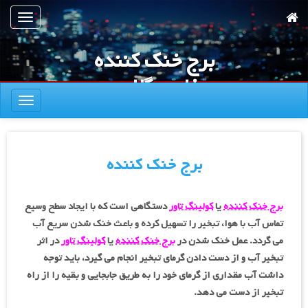
رش
تعویض
ه
ناوبری
حتوای
برج خنک کننده
صلی
فایبر گلاس
تعویض
ناوبری
برج خنک کننده
برج خنک کننده
یا
کولینگ تاور
دستگاهی است که با ایجاد سطح وسیع
تماس آب با هوا، تبخیر را تسهیل کرده و باعث خنک شدن سریع آب
می گردد. عمل خنک شدن در
برج خنک کننده
یا
کولینگ تاور
در اثر
تبخیر آب و از دست دادن گرمای تبخیر انجام می گیرد، باید توجه
داشت آب مقداری از گرمای خود را به طریق جابجایی و بقیه را از راه
تبخیر از دست می دهد.