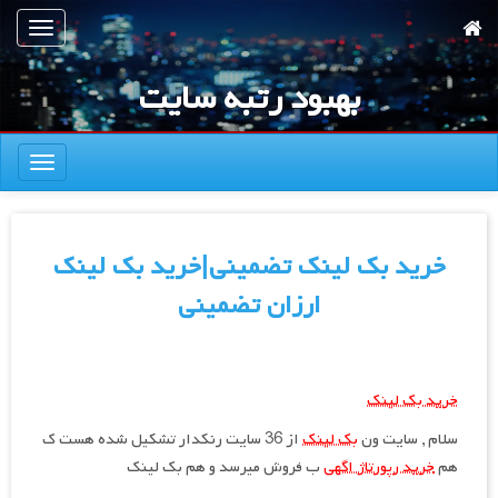
رش
تعویض
ه
ناوبری
حتوای
بهبود رتبه سایت
صلی
تعویض
ناوبری
خرید بک لینک تضمینی|خرید بک لینک
ارزان تضمینی
خرید بک لینک
سلام , سایت ون
بک لینک
از 36 سایت رنکدار تشکیل شده هست ک
هم
خرید رپورتاژ اگهی
ب فروش میرسد و هم بک لینک