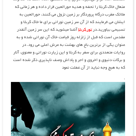
متعال خاک کربلا را تحفه و هديه حورالعين قرار داده و هر زمانی که
ملائک مقرب درگاه پروردگار بر زمين نزول مي کنند، حورالعين به
ايشان مي فرمایند که از آن سر زمین نوراني برای ما خاک کربلا و
تسبيحي بياوريد.در
تور کربلا
آشنا میشوید که این سر زمین آنقدر
مقدس است که قبل از زلزله روز قیامت خاک آن نورانی شده و به
عنوان یکی از برترین باغ های بهشت به عرش اعلی می رود. در
روایات متعددی براي سفر به کربلا و این زيارت نوراني و معنوي، آثار
و برکات دنيوي و اخروي و اجر و پاداش وصف ناپذیری ذکر شده است
که به هیچ وجه نباید از آن غفلت نمود
.