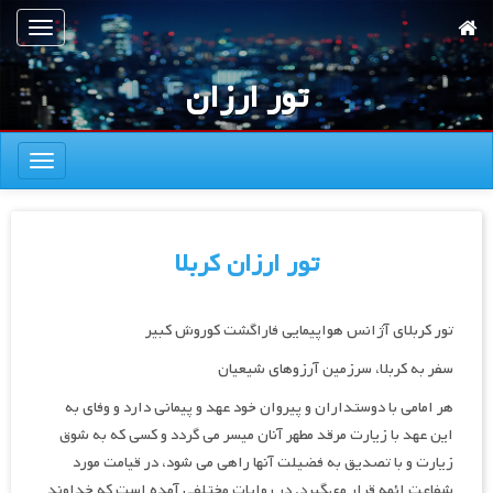
رش
تعویض
ه
ناوبری
حتوای
تور ارزان
صلی
تعویض
ناوبری
تور ارزان کربلا
تور کربلای آژانس هواپیمایی فاراگشت کوروش کبیر
سفر به کربلا، سرزمین آرزوهای شیعیان
هر امامى با دوستداران و پيروان خود عهد و پيمانى دارد و وفاى به
اين عهد با زيارت مرقد مطهر آنان میسر می گردد و كسى كه به شوق
زيارت و با تصديق به فضيلت آنها راهی می شود، در قيامت مورد
شفاعت ائمه قرار مى‏گيرد. در روايات مختلفی آمده است که خداوند