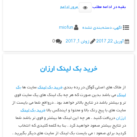
بقیه در ادامه مطلب
مرور ادامه
اگهی
،
دسته‌بندی نشده
miofun
آوریل 22, 2017
ژوئن 1, 2017
0
خرید بک لینک ارزان
از ملاک های اصلی گوگل در رده بندی
خرید بک لینک
سایت ها
بک
لینک
می باشد بدین صورت که هر چه بک لینک های یک سایت قوی
تر و بیشتر باشد در نتایج بالاتر خواهد بود . درواقع شما می بایست از
سایت های با پیج رنک بالا و محتوا و ایندکس بالا
خرید بک لینک
ارزان
دریافت کنید . هر چه این لینک ها بیشتر و قوی تر باشد شما
در نتایج بیشتر صعود خواهید کرد . بنا به کلمه کلیدی که انتخاب
کردید برای صعود ؛ می بایست بک لینک از سایت های دیگر بگیرید .