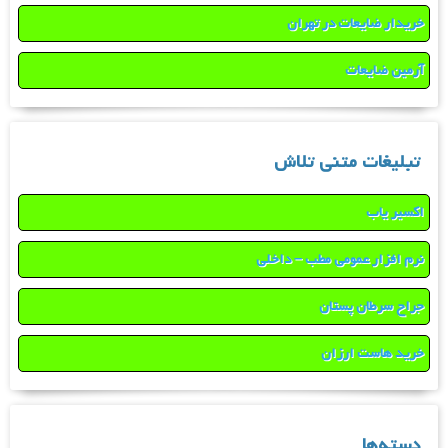
خریدار ضایعات در تهران
آرمین ضایعات
تبلیغات متنی تلاش
اکسیر یاب
نرم افزار عمومی مطب – داخلی
جراح سرطان پستان
خرید هاست ارزان
دسته‌ها