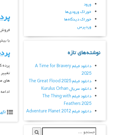
ورود
خوراک ورودی‌ها
پرده
خوراک دیدگاه‌ها
وردپرس
فروش و
با بیش از 15 سال سابقه درخشان در صنف تولید 
پرده
نوشته‌های تازه
پرده ک
دانلود فیلم A Time for Bravery
تغییر 
2025
های مخ
دانلود فیلم The Great Flood 2025
دانلود سریال Kurulus Orhan
ادامه
دانلود فیلم The Thing with
Feathers 2025
دانلود فیلم Adventure Planet 2012
اگه