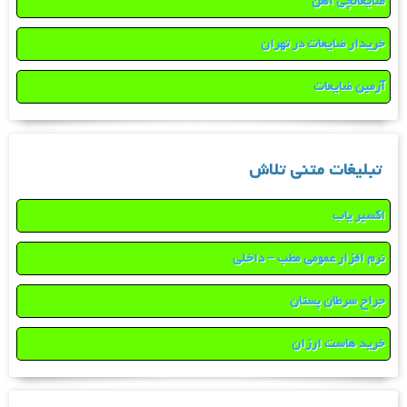
ضایعاتچی آهن
خریدار ضایعات در تهران
آرمین ضایعات
تبلیغات متنی تلاش
اکسیر یاب
نرم افزار عمومی مطب – داخلی
جراح سرطان پستان
خرید هاست ارزان