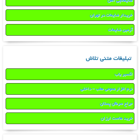
ضایعاتچی آهن
خریدار ضایعات در تهران
آرمین ضایعات
تبلیغات متنی تلاش
اکسیر یاب
نرم افزار عمومی مطب – داخلی
جراح سرطان پستان
خرید هاست ارزان