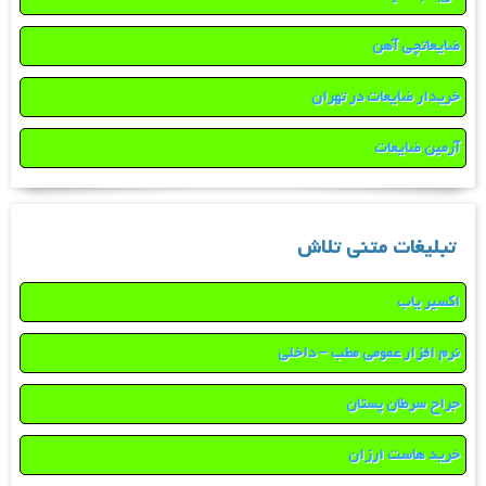
ضایعاتچی آهن
خریدار ضایعات در تهران
آرمین ضایعات
تبلیغات متنی تلاش
اکسیر یاب
نرم افزار عمومی مطب – داخلی
جراح سرطان پستان
خرید هاست ارزان