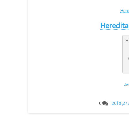
H
مه
20
0