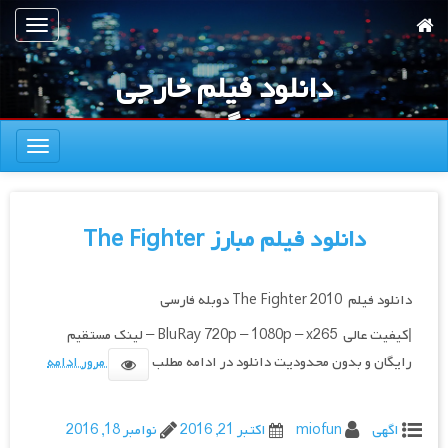
رش
تعویض
ه
ناوبری
حتوای
دانلود فیلم خارجی
صلی
جنگجوی
تعویض
ناوبری
دانلود فیلم مبارز The Fighter
دانلود فیلم The Fighter 2010 دوبله فارسی
|کیفیت عالی BluRay 720p – 1080p – x265 – لینک مستقیم
رایگان و بدون محدودیت دانلود در ادامه مطلب
مرور ادامه
اگهی
miofun
اکتبر 21, 2016
نوامبر 18, 2016