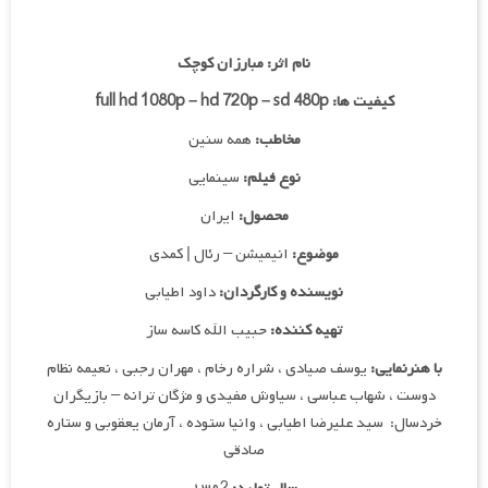
نام اثر:
مبارزان کوچک
کیفیت ها: full hd 1080p – hd 720p – sd 480p
مخاطب:
همه سنین
نوع فیلم:
سینمایی
محصول:
ایران
موضوع:
انیمیشن – رئال | کمدی
نویسنده و کارگردان:
داود اطیابی
تهیه کننده:
حبیب الله کاسه ساز
با هنرنمایی:
یوسف صیادی ، شراره رخام ، مهران رجبی ، نعیمه نظام
دوست ، شهاب عباسی ، سیاوش مفیدی و مژگان ترانه – بازیگران
خردسال: سید علیرضا اطیابی ، وانیا ستوده ، آرمان یعقوبی و ستاره
صادقی