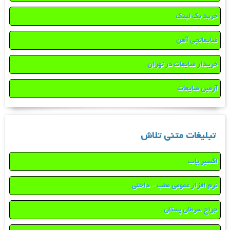
خرید بک لینک
ضایعاتچی آهن
خریدار ضایعات در تهران
آرمین ضایعات
تبلیغات متنی تلاش
اکسیر یاب
نرم افزار عمومی مطب – داخلی
جراح سرطان پستان