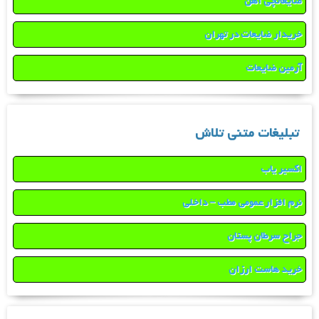
ضایعاتچی آهن
خریدار ضایعات در تهران
آرمین ضایعات
تبلیغات متنی تلاش
اکسیر یاب
نرم افزار عمومی مطب – داخلی
جراح سرطان پستان
خرید هاست ارزان