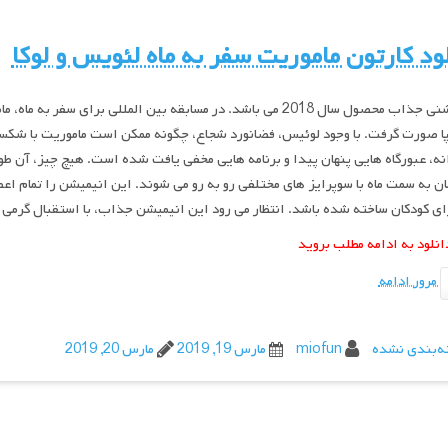
ود کارتون ماموریت سفر به ماه لئویس و لوکا
انیمیشنی جذاب محصول سال 2018 می باشد. در مسابقه بین المللی برا
پا صورت گرفت. با وجود لوئیس، فضانورد شجاع، چگونه ممکن است ماموریت با شک
ه، عبورگاه هایی پنهان پیدا و برنامه هایی مخفی یافت شده است. هیچ چیز، آن طور
 به سمت ماه با سوپرایز های مختلفی رو به رو می شوند. این انیمیشن را تمام اع
رای کودکان ساخته شده باشد. انتظار می رود این انیمیشن جذاب، با استقبال گرمی ا
انلود به ادامه مطلب بروید
مرور ادامه
ه‌بندی نشده
miofun
مارس 19, 2019
مارس 20, 2019