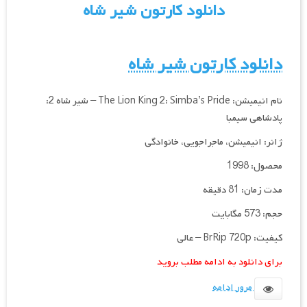
دانلود کارتون شیر شاه
دانلود کارتون شیر شاه
نام انیمیشن: The Lion King 2: Simba’s Pride – شیر شاه 2:
پادشاهی سیمبا
ژانر: انیمیشن، ماجراجویی، خانوادگی
محصول: 1998
مدت زمان: 81 دقیقه
حجم: 573 مگابایت
كيفيت: BrRip 720p – عالی
برای دانلود به ادامه مطلب بروید
مرور ادامه