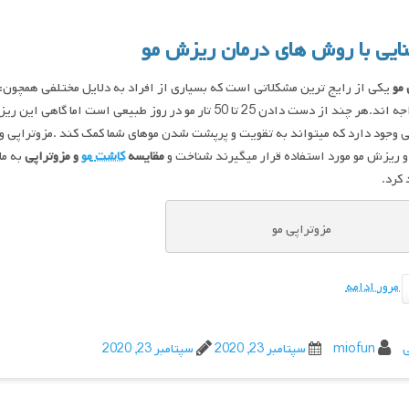
یی با روش های درمان ریزش مو
مو
یکی از رایج ترین مشکلاتی است که بسیاری از افراد به دلایل مختلفی همچون:
آن مواجه اند.هر چند از دست دادن 25 تا 50 تار مو در روز ط
 وجود دارد که میتواند به تقویت و پرپشت شدن موهای شما کمک کند .مزوتراپی و
 ریزش مو مورد استفاده قرار میگیرند شناخت و
مقایسه
کاشت
مو
و
مزوتراپی
به ما
کرد.
مزوتراپی مو
مرور ادامه
ی
miofun
سپتامبر 23, 2020
سپتامبر 23, 2020