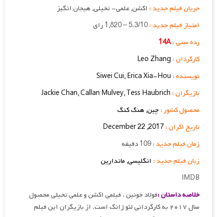
جریان فیلم جدید :
اکشن, علمی- تخیلی, هیجان انگیز
امتیاز فیلم جدید :
5.3/10 – 1,820 رای
رده سنی :
14A
کارگردان :
Leo Zhang
نویسنده :
Erica Xia-Hou
,
Siwei Cui
بازیگران :
Tess Haubrich
,
Callan Mulvey
,
Jackie Chan
محصول کشور :
چین, هنگ کنگ
تاریخ اکران :
2017, 22 December
زمان فیلم جدید :
109 دقیقه
زبان فیلم جدید :
انگلیسی, ماندارین
IMDB
خلاصه داستان :
فولاد خونین ، فیلمی اکشن و علمی تخیلی محصول
سال ۲۰۱۷ به کارگردانی لئو ژانگ است. از بازیگران این فیلم