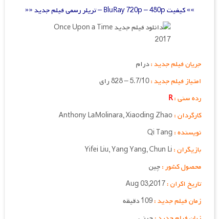
»» کیفیت BluRay 720p – 480p – تریلر رسمی فیلم جدید ««
جریان فیلم جدید :
درام
امتیاز فیلم جدید :
5.7/10 – 828 رای
رده سنی :
R
کارگردان :
Anthony LaMolinara, Xiaoding Zhao
نویسنده :
Qi Tang
بازیگران :
Yifei Liu, Yang Yang, Chun Li
محصول کشور :
چین
تاریخ اکران :
Aug 03,2017
زمان فیلم جدید :
109 دقیقه
زبان فیلم جدید :
چینی