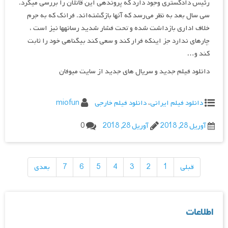
رئیس دادگستری وجود دارد که پرونده‎ی این قاتلان را بررسی می‎کرد.
سی سال بعد به نظر می‌رسد که آنها بازگشته‌اند. فرانک که به جرم
خلاف اداری بازداشت شده و تحت فشار شدید رسانه‎ها نیز است ،
چاره‎ای ندارد جز اینکه فرار کند و سعی کند بی‎گناهی خود را ثابت
کند و…
دانلود فیلم جدید و سریال های جدید از سایت میوفان
دانلود فیلم ایرانی
،
دانلود فیلم خارجی
miofun
آوریل 28, 2018
آوریل 28, 2018
0
راهبری
نوشته‌ها
قبلی
1
2
3
4
5
6
7
بعدی
اطلاعات