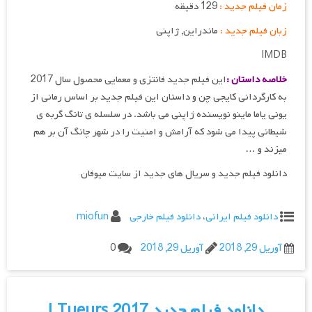
زمان فیلم جدید :
129 دقیقه
زبان فیلم جدید :
ماندراین, ژاپنی
IMDB
خلاصه داستان :
این فیلم جدید فانتزی و معمایی محصول سال 2017
به کارگردانی کایجی چن و داستان این فیلم جدید بر اساس رمانی از
یونی یاما ماینو نویسنده ژاپنی می باشد. در سلسله ی تانگ گربه ی
شیطانی پیدا می شود که آرامش و امنیت را در شهر چانگ آن بر هم
میزند و …
دانلود فیلم جدید و سریال های جدید از سایت میوفان
دانلود فیلم ایرانی
،
دانلود فیلم خارجی
miofun
آوریل 29, 2018
آوریل 29, 2018
0
دانلود فیلم جدید Tueurs 2017 |