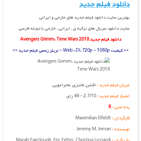
دانلود فیلم جدید
بهترین سایت دانلود فیلم جدید های خارجی و ایرانی
سایت دانلود سریال های ترکیه ی , ایرانی , خارجی با دوبله فارسی
دانلود فیلم جدید Avengers Grimm: Time Wars 2018
»» کیفیت Web-DL 720p – 1080p – تریلر رسمی فیلم جدید ««
جریان فیلم جدید :
اکشن, فانتزی, ماجراجویی
امتیاز فیلم جدید :
2.7/10 – 49 رای
رده سنی :
R
کارگردان :
Maximilian Elfeldt
نویسنده :
Jeremy M. Inman
بازیگران :
Marah Fairclough, Eric Feltes, Christina Licciardi