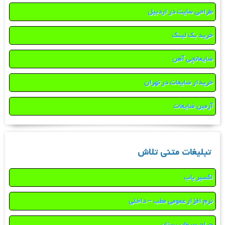
طراحی سایت در اردبیل
خرید بک لینک
ضایعاتچی آهن
خریدار ضایعات در تهران
آرمین ضایعات
تبلیغات متنی تلاش
اکسیر یاب
نرم افزار عمومی مطب – داخلی
جراح سرطان پستان