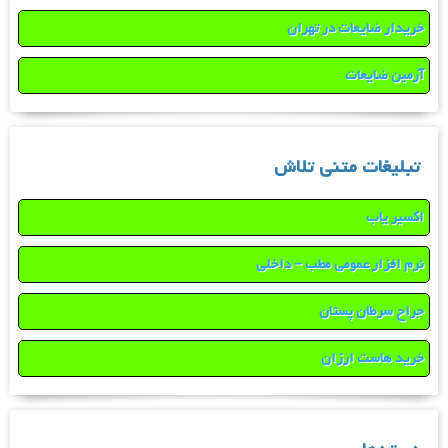
خریدار ضایعات در تهران
آرمین ضایعات
تبلیغات متنی تلاش
اکسیر یاب
نرم افزار عمومی مطب – داخلی
جراح سرطان پستان
خرید هاست ارزان