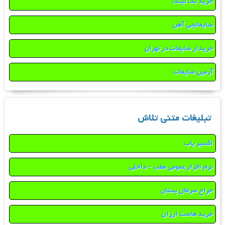
خرید بک لینک
ضایعاتچی آهن
خریدار ضایعات در تهران
آرمین ضایعات
تبلیغات متنی تلاش
اکسیر یاب
نرم افزار عمومی مطب – داخلی
جراح سرطان پستان
خرید هاست ارزان