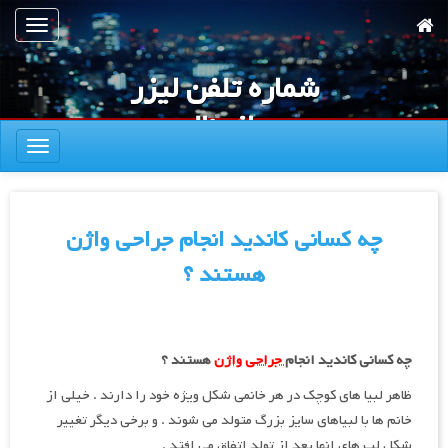
رش
تعویض
ه
ناوبری
حتوای
شماره تلفن لیزر
صلی
واژینال
تعویض
ناوبری
چه کسانی کاندید انجام جراحی واژن
هستند ؟
چه کسانی کاندید انجام
جراحی واژن
هستند
؟
ظاهر لبیا های کوچک در هر خانمی شکل ویژه خود را دارند . خیلی از
خانم ها با لبیاهای سایز بزرگ متولد می شوند . و برخی دیگر تغییر
شکل لب های انها بعد از تولد اتفاق می افتد .