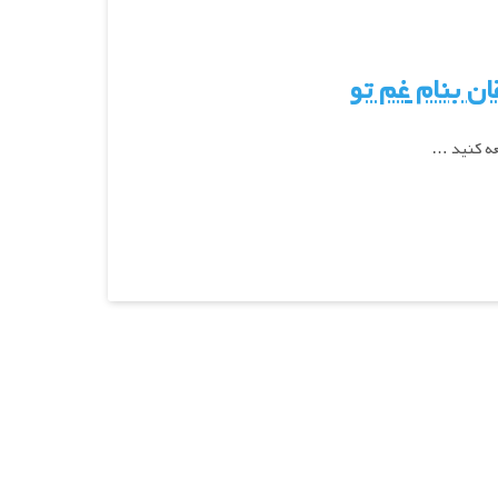
ان
بنام
غم تو
عه کنید …