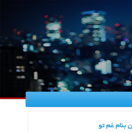
 بنام غم تو