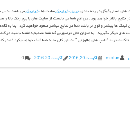
ک های اصلی گوگل در رده بندی
خرید بک لینک
سایت ها
بک لینک
می باشد بدین ص
ر نتایج بالاتر خواهد بود . درواقع شما می بایست از سایت های با پیج رنک بالا و مح
 لینک ها بیشتر و قوی تر باشد شما در نتایج بیشتر صعود خواهید کرد . بنا به کل
ت های دیگر بگیرید . به عنوان مثل درصورتی که شما تصمیم داشته باشید در کلم
تا کلمه خرید “لامپ های هالوژنی ” به طور کلی ما به شما کمک خواهیم کرد که در ک
ی
miofun
آگوست 20, 2016
آگوست 20, 2016
0