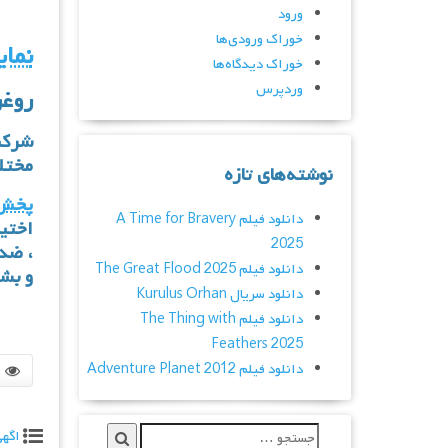
ورود
خوراک ورودی‌ها
نمای
خوراک دیدگاه‌ها
وردپرس
روغن
شرکت
مختل
نوشته‌های تازه
پخش 
دانلود فیلم A Time for Bravery
اختی
2025
،
ضد 
دانلود فیلم The Great Flood 2025
و بش
دانلود سریال Kurulus Orhan
دانلود فیلم The Thing with
Feathers 2025
دانلود فیلم Adventure Planet 2012
اگه