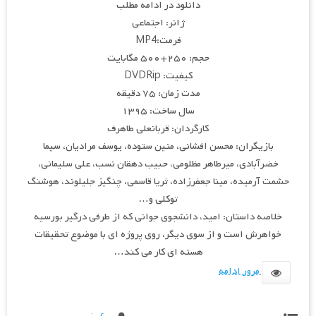
دانلود در ادامه مطلب
ژانر: اجتماعی
فرمت:MP4
حجم: ۲۵۰+۵۰۰ مگابایت
کیفیت: DVDRip
مدت زمان: ۷۵ دقیقه
سال ساخت: ۱۳۹۵
کارگردان: قربانعلی طاهرف
بازیگران: محسن افشانی، متین ستوده، یوسف مرادیان، سیما
خضرآبادی، میرطاهر مظلومی، حبیب دهقان نسب، علی سلیمانی،
حشمت آرمیده، مینا جعفرزاده، ثریا قاسمی، چنگیز جلیلوند، هوشنگ
توکلی و…
خلاصه داستان: امید، دانشجوی جوانی که از طرفی درگیر بورسیه
خواهرش است و از سوی دیگر، روی پروژه ای با موضوع تحقیقات
هسته ای کار می کند…
مرور ادامه