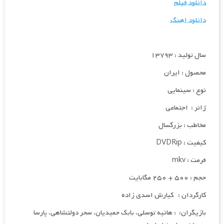
دانلود فیلم
دانلود اهنگ
سال تولید : ۱۳۷۹۳
محصول : ایران
نوع : سینمایی
ژانر : اجتماعی
مخاطب : بزرگسال
کیفیت : DVDRip
فرمت : mkv
حجم : ۵۰۰ + ۲۵۰ مگابایت
کارگردان : کیارش اسدی زاده
بازیگران: : هانیه توسلی، بابک حمیدیان، سحر دولتشاهی، پارسا