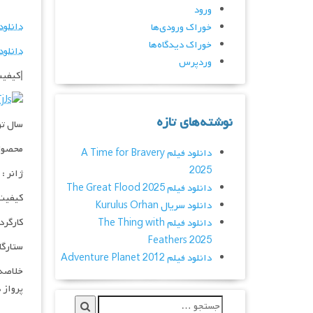
ورود
دانلود
خوراک ورودی‌ها
خوراک دیدگاه‌ها
دانلود فیلم 016
وردپرس
|کیفیت عالی 720p – 1080p – 
نوشته‌های تازه
سال تولی
محصول 
دانلود فیلم A Time for Bravery
2025
ژانر :
دانلود فیلم The Great Flood 2025
کیفیت : eb-dl
دانلود سریال Kurulus Orhan
کارگردان : n
دانلود فیلم The Thing with
Feathers 2025
ستارگان :Marie Evans, Patrick Johnson
دانلود فیلم Adventure Planet 2012
پرواز 