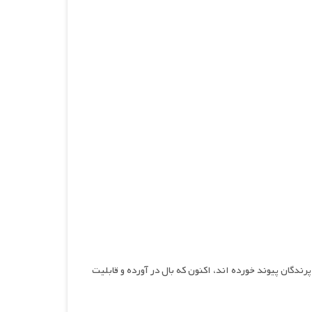
لاصه داستان فیلم Maximum Ride 2016 : شش نوجوان که در دوران کودکی با DNA پرندگان پیوند خورده اند، اکنون که بال در آورده و قابلیت