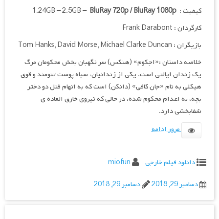
کیفیت : 1.24GB – 2.5GB –
BluRay 720p / BluRay 1080p
کارگردان : Frank Darabont
بازیگران :
Michael Clarke Duncan
,
David Morse
,
Tom Hanks
خلاصه داستان :«اجکوم» (هنکس) سر نگهبان بخش محکومان مرگ
یک زندان ایالتی است. یکی از زندانیان، سیاه پوست تنومند و قوی
هیکلی به نام «جان کافی» (دانکن) است که به اتهام قتل دو دختر
بچه، به اعدام محکوم شده، در حالی که نیروی خارق العاده ی
شفابخشی دارد.
مرور ادامه
دانلود فیلم خارجی
miofun
دسامبر 29, 2018
دسامبر 29, 2018