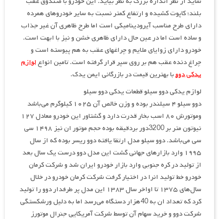
شاید از نظر اندازه بزرگ به نظر بیاید. این خودرو با صندوق عقب
بلند؛ کاپوت کشیده و ارتفاع کمتر نسبت به سایر خودروهای همرده
دارای طرح مناسب آیرودینامیکی است اما طرح ظاهری آن غیر جذاب
و ساده است اما در عین حال دارای ظاهری خشن و نیز با ابهت است.
خودرو دارای زوایای ملایم و چراغهای عقب به هم پیوسته است و
چراغ دنده عقب هم بر روی سپر قرار گرفته است. تامین انواع
لوازم
یدکی دوو
با بهترین قیمت در بازرگانی ایمن یدک.
لوازم یدکی دوو سیلو قطعات یدکی دوو سیلو
دوو سیلو ۴ سیلندر بوده و وزن خالص آن ۱۰۲۵ کیلوگرم می‌باشد
وموتورش ۸۰ اسب بخار قدرت دارد و گشتاور این خودرو معادل ۱۲۷
نیوتون متر بر 3200دور بردقیقه بوده حجم موتور ان نیز ۱۴۹۸ سی
سی می‌باشد. دوو سیلو مدل ارتقا یافته دوو ریسر بوده که از سال
۱۹۹۵ وارد بازارهای جهانی گشت این مدل دوو درست یک سال بعد
از تولید در کره جنوبی وارد بازار خودرو ایران شد و شرکت کرمان
خودرو خط تولید انرا در اختیار گرفت شرکت کرمان خودرو در خلال
سال‌های ۱۳۷۵ تا اواخر سال ۱۳۸۳ این مدل پر طرفدار دوو را تولید
کرد که تعداد ان به 40هزار دستگاه می‌رسد اما به دلیل ورشکستگی
شرکت دوو و خرید سهام آن توسط شرکت آمریکایی جنرال موتورز